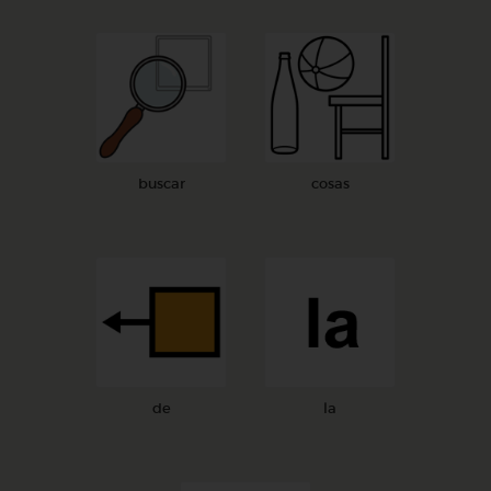
buscar
cosas
de
la