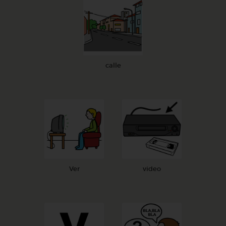
calle
Ver
video