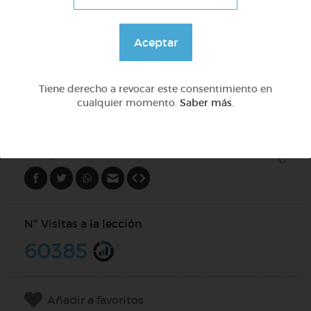
Inglés: people, family & job
Aceptar
@GrupoAdapta
Tiene derecho a revocar este consentimiento en
cualquier momento.
Saber más
.
DOCS (2)
Compartir en
Nº Visitas a la lección
60385
Añadir a favoritos