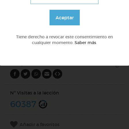
Inglés: people, family & job
Aceptar
@GrupoAdapta
Tiene derecho a revocar este consentimiento en
cualquier momento.
Saber más
.
DOCS (2)
Compartir en
Nº Visitas a la lección
60387
Añadir a favoritos