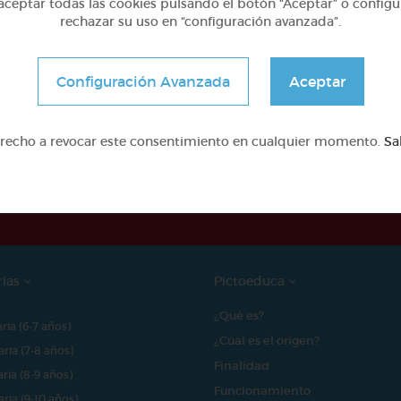
ceptar todas las cookies pulsando el botón “Aceptar” o configu
rechazar su uso en “configuración avanzada”.
Configuración Avanzada
Aceptar
erecho a revocar este consentimiento en cualquier momento.
Sa
e proyecto ha sido posible gracias al mecenazgo de
rías
Pictoeduca
¿Qué es?
aria (6-7 años)
¿Cúal es el origen?
aria (7-8 años)
Finalidad
aria (8-9 años)
Funcionamiento
aria (9-10 años)