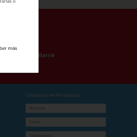
rarlas o
ber más
.
 la Fundación Barrié
Contacta con Pictoeduca