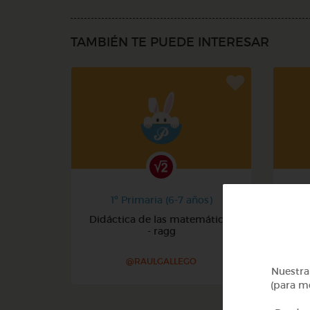
TAMBIÉN TE PUEDE INTERESAR
1º Primaria (6-7 años)
Didáctica de las matemáticas
- ragg
@RAULGALLEGO
Nuestra 
(para me