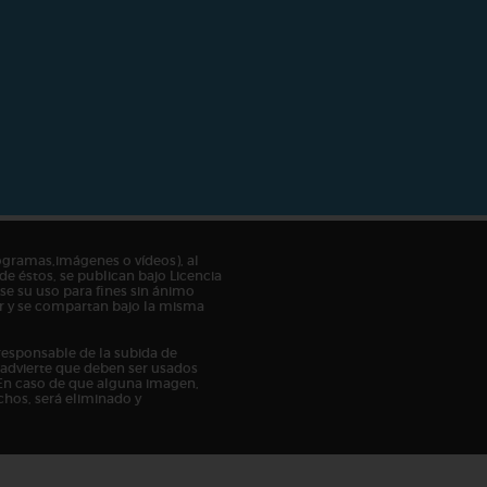
ogramas,imágenes o vídeos), al
de éstos, se publican bajo Licencia
e su uso para fines sin ánimo
tor y se compartan bajo la misma
responsable de la subida de
n advierte que deben ser usados
En caso de que alguna imagen,
chos, será eliminado y