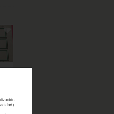
 el
alización
vacidad).