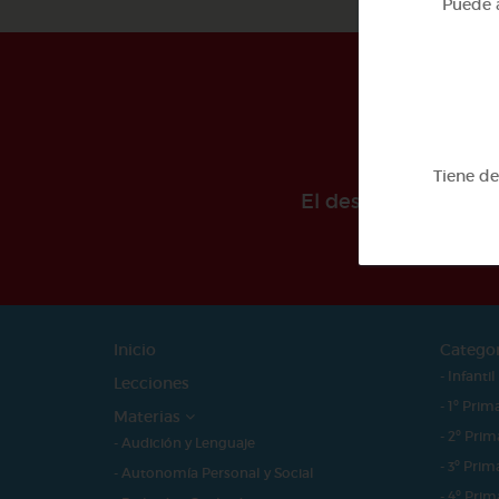
Puede a
Tiene d
El desarollo de est
Inicio
Catego
- Infantil
Lecciones
- 1º Prim
Materias
- 2º Prim
- Audición y Lenguaje
- 3º Prim
- Autonomía Personal y Social
- 4º Prim