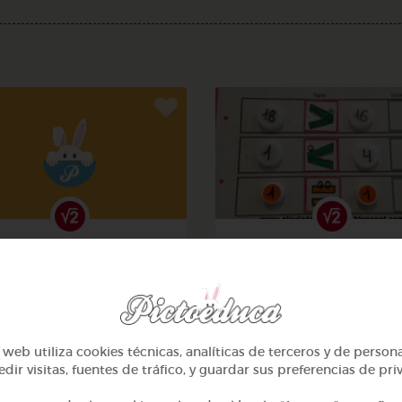
1º Primaria (6-7 años)
1º Primaria (6-7 años)
Contar hasta 10
Aprendemos a identificar
mayor menor e igual
@alcasasola
@Daniela03
web utiliza cookies técnicas, analíticas de terceros y de person
dir visitas, fuentes de tráfico, y guardar sus preferencias de pri