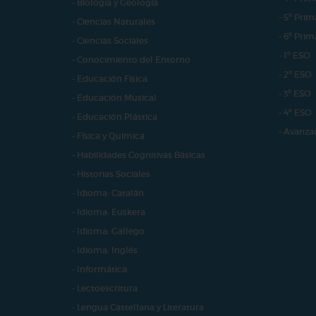
- Biología y Geología
- 5º Prim
- Ciencias Naturales
- 6º Prim
- Ciencias Sociales
- 1º ESO
- Conocimiento del Entorno
- 2º ESO
- Educación Física
- 3º ESO
- Educación Musical
- 4º ESO
- Educación Plástica
- Avanza
- Física y Química
- Habilidades Cognitivas Básicas
- Historias Sociales
- Idioma: Catalán
- Idioma: Euskera
- Idioma: Gallego
- Idioma: Inglés
- Informática
- Lectoescritura
- Lengua Castellana y Literatura