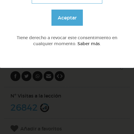
Aprendemos a identificar el mayor menor e igual
Aceptar
@Daniela03
Tiene derecho a revocar este consentimiento en
cualquier momento.
Saber más
.
DOCS (2)
Compartir en
Nº Visitas a la lección
26842
Añadir a favoritos