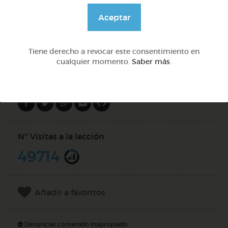
@GrupoAdapta
Aceptar
DOCS (2)
Tiene derecho a revocar este consentimiento en
cualquier momento.
Saber más
.
Compartir en
Nº Visitas a la lección
49714
Añadir a favoritos
Denunciar contenido inapropiado