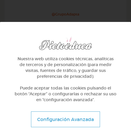
@GrupoAdapta
Nuestra web utiliza cookies técnicas, analíticas
de terceros y de personalización (para medir
visitas, fuentes de tráfico, y guardar sus
preferencias de privacidad).
Puede aceptar todas las cookies pulsando el
botón “Aceptar” o configurarlas o rechazar su uso
en “configuración avanzada”.
1º Primaria (6-7 años)
Juegos de expresión corporal
Configuración Avanzada