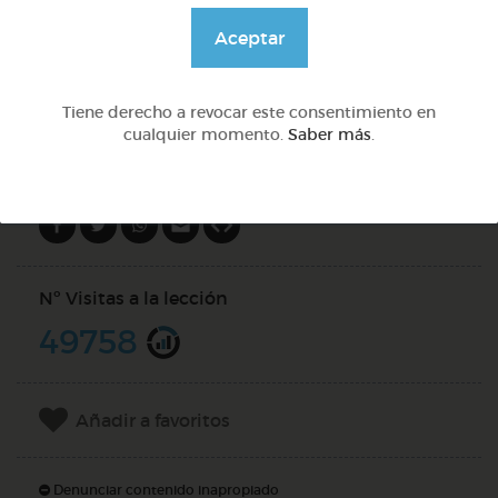
@GrupoAdapta
Aceptar
DOCS (2)
Tiene derecho a revocar este consentimiento en
cualquier momento.
Saber más
.
Compartir en
Nº Visitas a la lección
49758
Añadir a favoritos
Denunciar contenido inapropiado