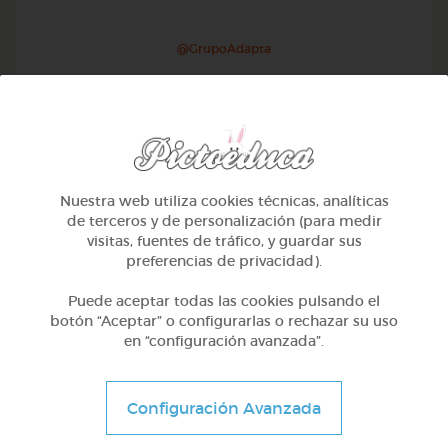
@GrupoAdapta
Nuestra web utiliza cookies técnicas, analíticas
de terceros y de personalización (para medir
visitas, fuentes de tráfico, y guardar sus
preferencias de privacidad).
Puede aceptar todas las cookies pulsando el
botón “Aceptar” o configurarlas o rechazar su uso
en “configuración avanzada”.
1º Primaria (6-7 años)
Juegos de expresión corporal
Configuración Avanzada