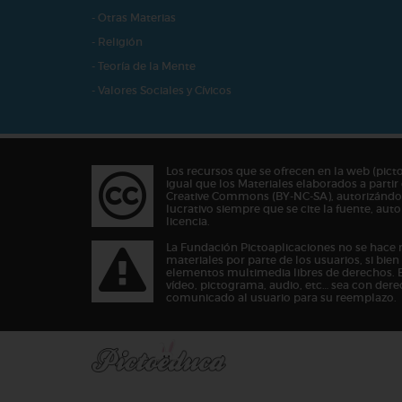
- Otras Materias
- Religión
- Teoría de la Mente
- Valores Sociales y Cívicos
Los recursos que se ofrecen en la web (pict
igual que los Materiales elaborados a partir 
Creative Commons (BY-NC-SA), autorizándos
lucrativo siempre que se cite la fuente, au
licencia.
La Fundación Pictoaplicaciones no se hace 
materiales por parte de los usuarios, si bie
elementos multimedia libres de derechos. 
vídeo, pictograma, audio, etc… sea con dere
comunicado al usuario para su reemplazo.