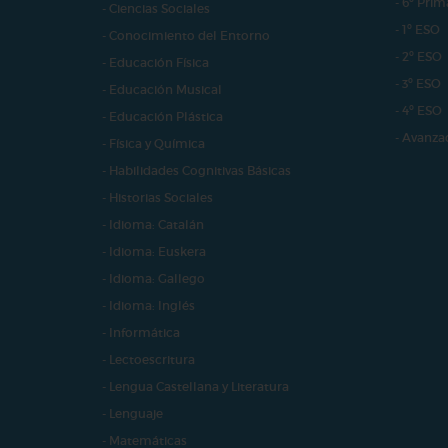
- 6º Prim
- Ciencias Sociales
- 1º ESO
- Conocimiento del Entorno
- 2º ESO
- Educación Física
- 3º ESO
- Educación Musical
- 4º ESO
- Educación Plástica
- Avanza
- Física y Química
- Habilidades Cognitivas Básicas
- Historias Sociales
- Idioma: Catalán
- Idioma: Euskera
- Idioma: Gallego
- Idioma: Inglés
- Informática
- Lectoescritura
- Lengua Castellana y Literatura
- Lenguaje
- Matemáticas