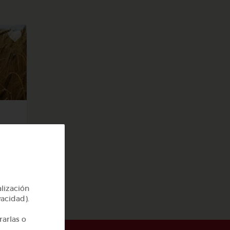
alización
vacidad).
rarlas o