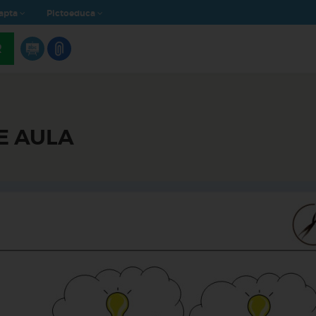
apta
Pictoeduca
R
E AULA