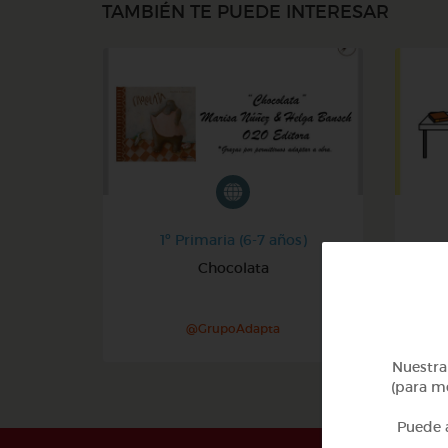
TAMBIÉN TE PUEDE INTERESAR
1º Primaria (6-7 años)
Chocolata
Es
@GrupoAdapta
Nuestra 
(para me
Puede a