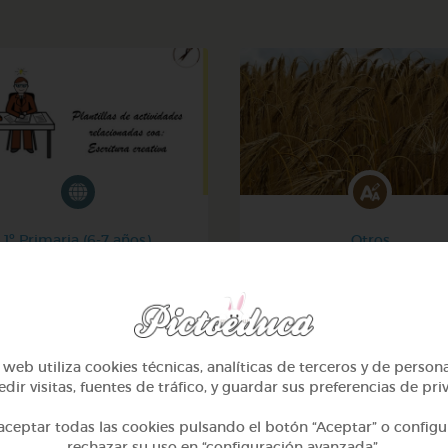
1º Primaria (6-7 años)
Otros
critura creativa en galego
Sílabas trabadas
@GrupoAdapta
@Webparaelespanol
web utiliza cookies técnicas, analíticas de terceros y de person
dir visitas, fuentes de tráfico, y guardar sus preferencias de pri
ceptar todas las cookies pulsando el botón “Aceptar” o configu
rechazar su uso en “configuración avanzada”.