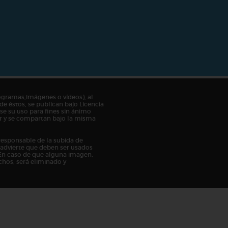
ogramas,imágenes o vídeos), al
de éstos, se publican bajo Licencia
e su uso para fines sin ánimo
tor y se compartan bajo la misma
responsable de la subida de
n advierte que deben ser usados
En caso de que alguna imagen,
chos, será eliminado y