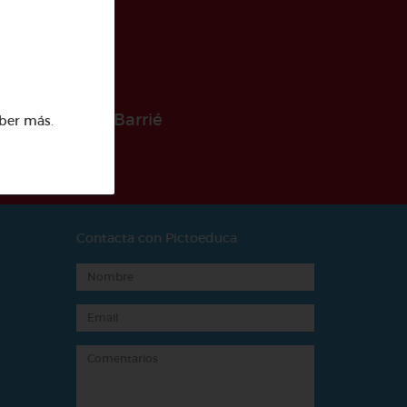
 la Fundación Barrié
ber más
.
Contacta con Pictoeduca