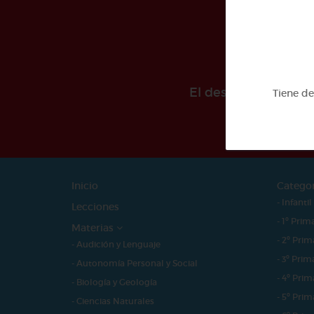
El desarollo de est
Tiene d
Inicio
Catego
- Infantil
Lecciones
- 1º Prim
Materias
- 2º Prim
- Audición y Lenguaje
- 3º Prim
- Autonomía Personal y Social
- 4º Prim
- Biología y Geología
- 5º Prim
- Ciencias Naturales