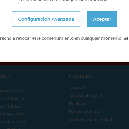
Configuración Avanzada
Aceptar
e proyecto ha sido posible gracias al mecenazgo de
erecho a revocar este consentimiento en cualquier momento.
Sa
rías
Pictoeduca
¿Qué es?
aria (6-7 años)
¿Cúal es el origen?
aria (7-8 años)
Finalidad
aria (8-9 años)
Funcionamiento
aria (9-10 años)
Lecciones Grupo Adapta
aria (10-11 años)