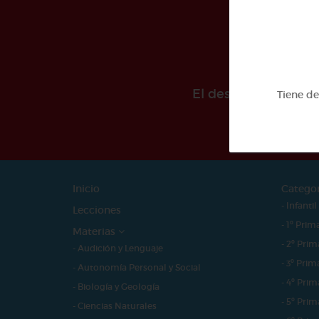
El desarollo de est
Tiene d
Inicio
Catego
- Infantil
Lecciones
- 1º Prim
Materias
- 2º Prim
- Audición y Lenguaje
- 3º Prim
- Autonomía Personal y Social
- 4º Prim
- Biología y Geología
- 5º Prim
- Ciencias Naturales