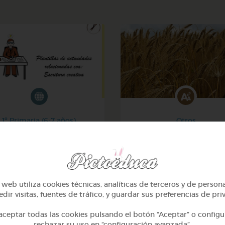
1º Primaria (6-7 años)
Otros
critura creativa en galego
Sílabas trabadas
@GrupoAdapta
@Webparaelespanol
web utiliza cookies técnicas, analíticas de terceros y de person
dir visitas, fuentes de tráfico, y guardar sus preferencias de pri
ceptar todas las cookies pulsando el botón “Aceptar” o configu
rechazar su uso en “configuración avanzada”.