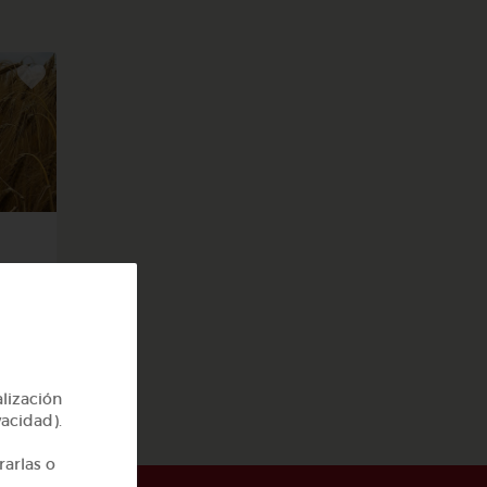
alización
vacidad).
rarlas o