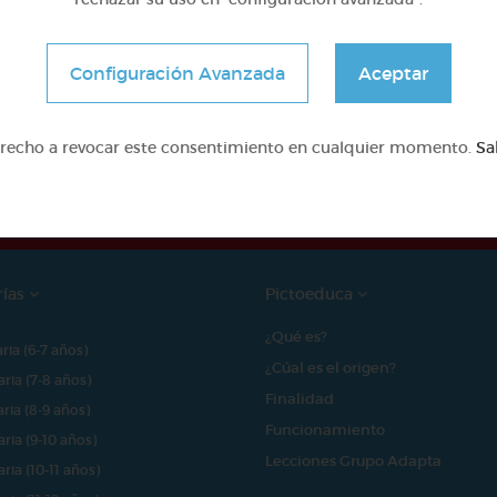
Configuración Avanzada
Aceptar
e proyecto ha sido posible gracias al mecenazgo de
erecho a revocar este consentimiento en cualquier momento.
Sa
rías
Pictoeduca
¿Qué es?
aria (6-7 años)
¿Cúal es el origen?
aria (7-8 años)
Finalidad
aria (8-9 años)
Funcionamiento
aria (9-10 años)
Lecciones Grupo Adapta
aria (10-11 años)