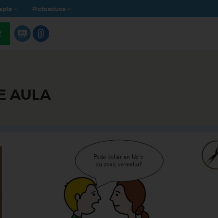
apta
Pictoeduca
R
E AULA