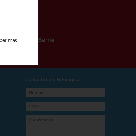
 la Fundación Barrié
ber más
.
Contacta con Pictoeduca