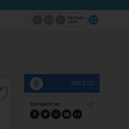
PÁGINAS
22
22/29
DOCS (2)
Compartir en