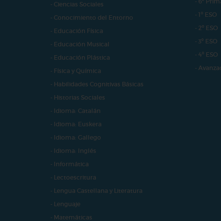
- 6º Prim
- Ciencias Sociales
- 1º ESO
- Conocimiento del Entorno
- 2º ESO
- Educación Física
- 3º ESO
- Educación Musical
- 4º ESO
- Educación Plástica
- Avanza
- Física y Química
- Habilidades Cognitivas Básicas
- Historias Sociales
- Idioma: Catalán
- Idioma: Euskera
- Idioma: Gallego
- Idioma: Inglés
- Informática
- Lectoescritura
- Lengua Castellana y Literatura
- Lenguaje
- Matemáticas