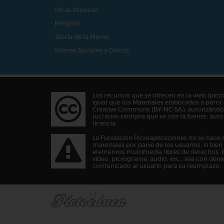
- Otras Materias
- Religión
- Teoría de la Mente
- Valores Sociales y Cívicos
Los recursos que se ofrecen en la web (pict
igual que los Materiales elaborados a partir 
Creative Commons (BY-NC-SA), autorizándos
lucrativo siempre que se cite la fuente, au
licencia.
La Fundación Pictoaplicaciones no se hace 
materiales por parte de los usuarios, si bie
elementos multimedia libres de derechos. 
vídeo, pictograma, audio, etc… sea con dere
comunicado al usuario para su reemplazo.