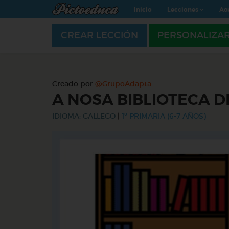
Inicio
Lecciones
Ad
CREAR LECCIÓN
PERSONALIZA
Creado por
@GrupoAdapta
A NOSA BIBLIOTECA D
IDIOMA: GALLEGO
|
1º PRIMARIA (6-7 AÑOS)