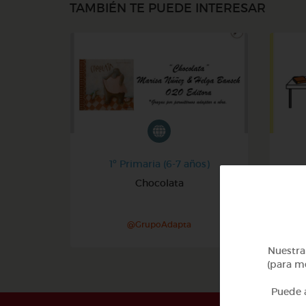
TAMBIÉN TE PUEDE INTERESAR
1º Primaria (6-7 años)
Chocolata
Es
@GrupoAdapta
Nuestra 
(para me
Puede a