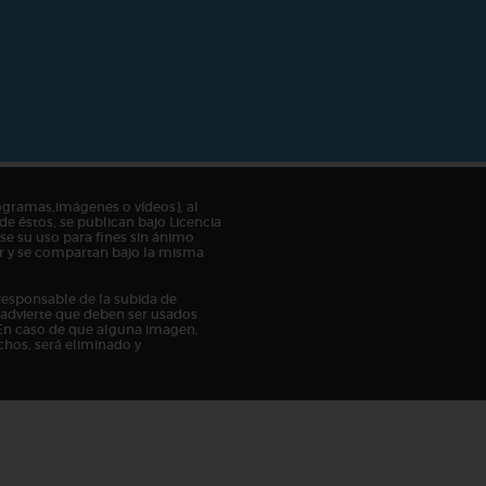
ogramas,imágenes o vídeos), al
de éstos, se publican bajo Licencia
e su uso para fines sin ánimo
tor y se compartan bajo la misma
responsable de la subida de
n advierte que deben ser usados
En caso de que alguna imagen,
chos, será eliminado y