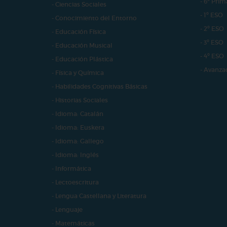
- 6º Prim
- Ciencias Sociales
- 1º ESO
- Conocimiento del Entorno
- 2º ESO
- Educación Física
- 3º ESO
- Educación Musical
- 4º ESO
- Educación Plástica
- Avanza
- Física y Química
- Habilidades Cognitivas Básicas
- Historias Sociales
- Idioma: Catalán
- Idioma: Euskera
- Idioma: Gallego
- Idioma: Inglés
- Informática
- Lectoescritura
- Lengua Castellana y Literatura
- Lenguaje
- Matemáticas