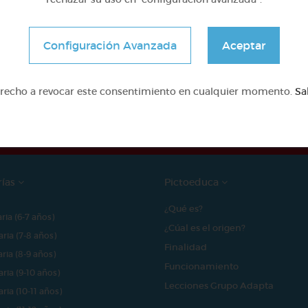
Configuración Avanzada
Aceptar
e proyecto ha sido posible gracias al mecenazgo de
erecho a revocar este consentimiento en cualquier momento.
Sa
rías
Pictoeduca
¿Qué es?
aria (6-7 años)
¿Cúal es el origen?
aria (7-8 años)
Finalidad
aria (8-9 años)
Funcionamiento
aria (9-10 años)
Lecciones Grupo Adapta
aria (10-11 años)