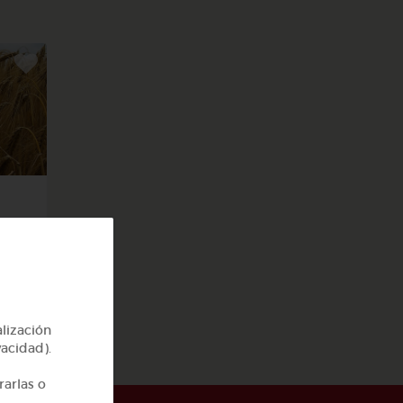
alización
vacidad).
rarlas o