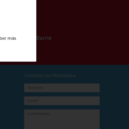
 la Fundación Barrié
ber más
.
Contacta con Pictoeduca