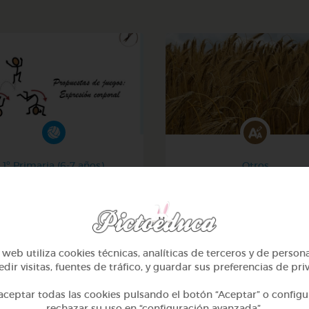
1º Primaria (6-7 años)
Otros
gos de expresión corporal
Sílabas trabadas
@GrupoAdapta
@Webparaelespanol
web utiliza cookies técnicas, analíticas de terceros y de person
dir visitas, fuentes de tráfico, y guardar sus preferencias de pri
ceptar todas las cookies pulsando el botón “Aceptar” o configu
rechazar su uso en “configuración avanzada”.