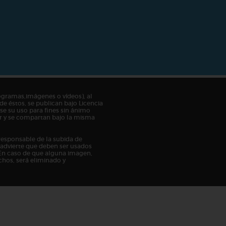
ogramas,imágenes o vídeos), al
de éstos, se publican bajo Licencia
e su uso para fines sin ánimo
tor y se compartan bajo la misma
responsable de la subida de
n advierte que deben ser usados
En caso de que alguna imagen,
chos, será eliminado y