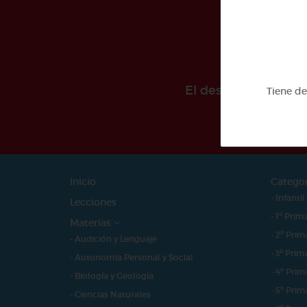
El desarollo de est
Tiene d
Inicio
Catego
- Infantil
Lecciones
- 1º Prim
Materias
- 2º Prim
- Audición y Lenguaje
- 3º Prim
- Autonomía Personal y Social
- 4º Prim
- Biología y Geología
- 5º Prim
- Ciencias Naturales