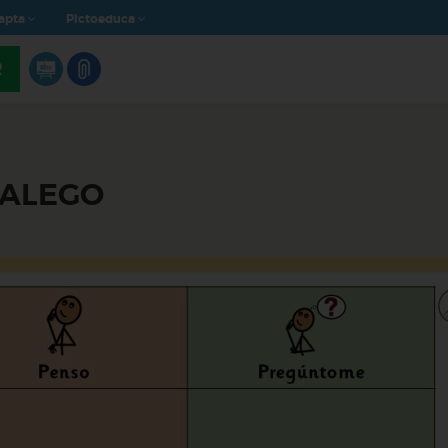
apta
Pictoeduca
R
GALEGO