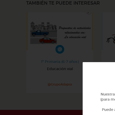
TAMBIÉN TE PUEDE INTERESAR
1º Primaria (6-7 años)
Educación vial
Jue
@GrupoAdapta
Nuestra 
(para me
Puede a