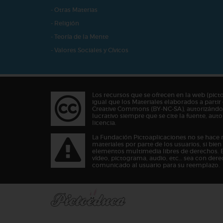
- Otras Materias
- Religión
- Teoría de la Mente
- Valores Sociales y Cívicos
Los recursos que se ofrecen en la web (pict
igual que los Materiales elaborados a partir 
Creative Commons (BY-NC-SA), autorizándos
lucrativo siempre que se cite la fuente, au
licencia.
La Fundación Pictoaplicaciones no se hace 
materiales por parte de los usuarios, si bie
elementos multimedia libres de derechos. 
vídeo, pictograma, audio, etc… sea con dere
comunicado al usuario para su reemplazo.