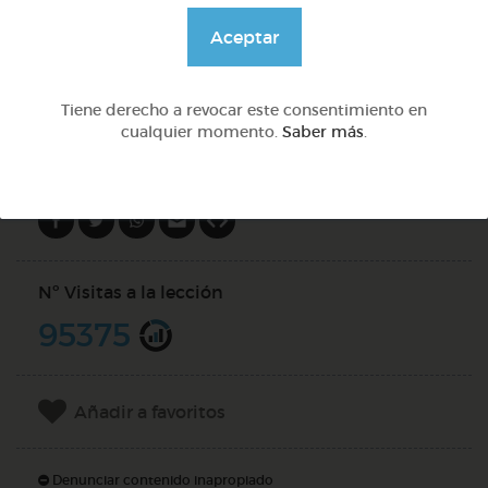
@Webparaelespanol
Aceptar
DOCS (2)
Tiene derecho a revocar este consentimiento en
cualquier momento.
Saber más
.
Compartir en
Nº Visitas a la lección
95375
Añadir a favoritos
Denunciar contenido inapropiado