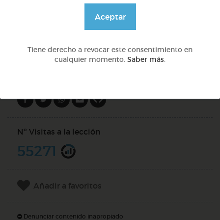
@Webparaelespanol
Aceptar
DOCS (2)
Tiene derecho a revocar este consentimiento en
cualquier momento.
Saber más
.
Compartir en
Nº Visitas a la lección
55271
Añadir a favoritos
Denunciar contenido inapropiado