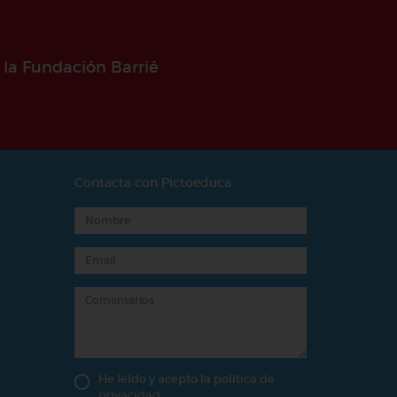
 la Fundación Barrié
Contacta con Pictoeduca
He leído y acepto la
política de
privacidad