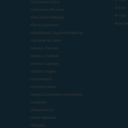
- 2º ESO
- Educación Física
- 3º ESO
- Educación Musical
- 4º ESO
- Educación Plástica
- Avanza
- Física y Química
- Habilidades Cognitivas Básicas
- Historias Sociales
- Idioma: Catalán
- Idioma: Euskera
- Idioma: Gallego
- Idioma: Inglés
- Informática
- Lectoescritura
- Lengua Castellana y Literatura
- Lenguaje
- Matemáticas
- Otras Materias
- Religión