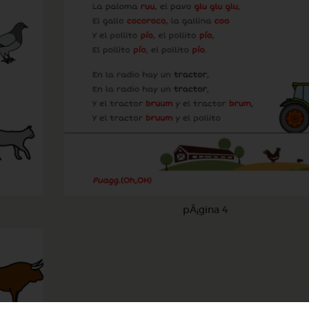
pÃ¡gina 4