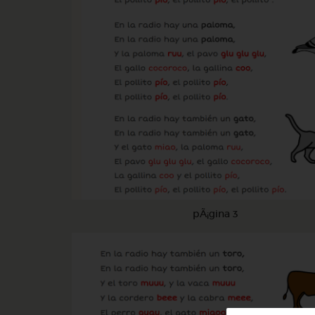
pÃ¡gina 3