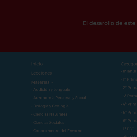
El desarollo de est
Inicio
Catego
- Infantil
Lecciones
- 1º Prim
Materias
- 2º Prim
- Audición y Lenguaje
- 3º Prim
- Autonomía Personal y Social
- 4º Prim
- Biología y Geología
- 5º Prim
- Ciencias Naturales
- 6º Prim
- Ciencias Sociales
- 1º ESO
- Conocimiento del Entorno