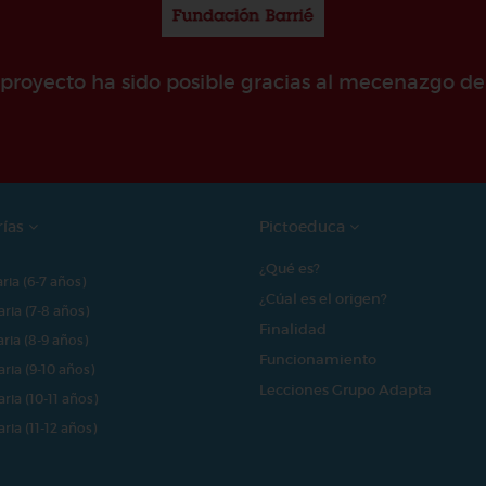
e proyecto ha sido posible gracias al mecenazgo de
rías
Pictoeduca
¿Qué es?
aria (6-7 años)
¿Cúal es el origen?
aria (7-8 años)
Finalidad
aria (8-9 años)
Funcionamiento
aria (9-10 años)
Lecciones Grupo Adapta
aria (10-11 años)
aria (11-12 años)