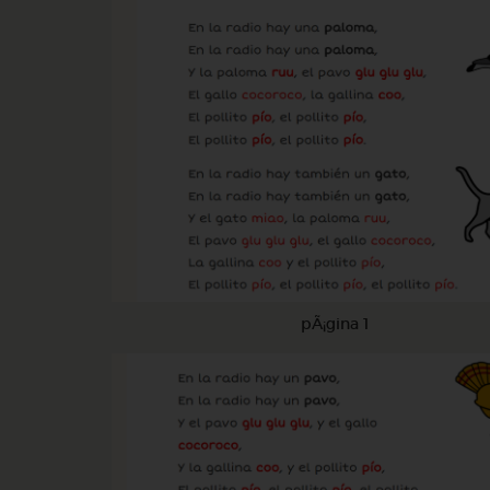
pÃ¡gina 1