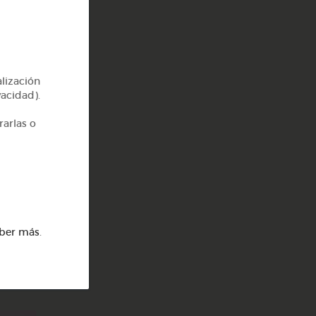
alización
vacidad).
rarlas o
ber más
.