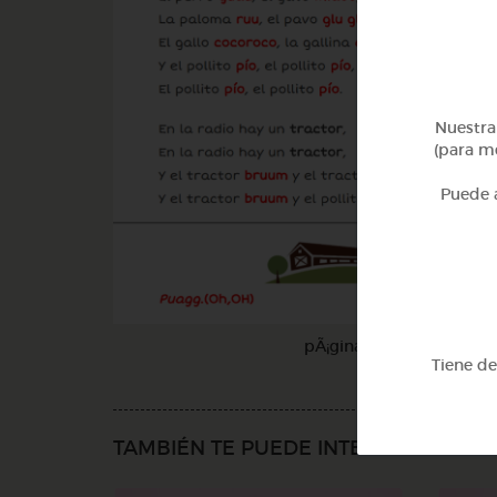
Nuestra 
(para me
Puede a
pÃ¡gina 5
Tiene d
TAMBIÉN TE PUEDE INTERESAR