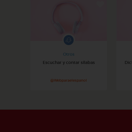
Otros
Escuchar y contar sílabas
Dic
@Webparaelespanol