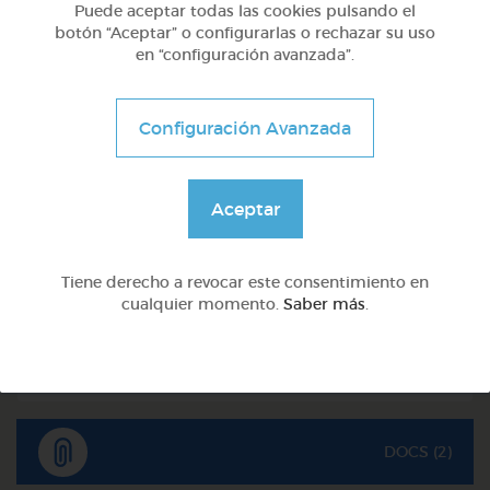
Puede aceptar todas las cookies pulsando el
botón “Aceptar” o configurarlas o rechazar su uso
en “configuración avanzada”.
Configuración Avanzada
Aceptar
2º Primaria (7-8 años)
Tiene derecho a revocar este consentimiento en
Lo más sano en la cocina y 2 fábulas de esopo
cualquier momento.
Saber más
.
@Webparaelespanol
DOCS (2)