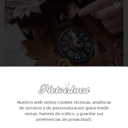
2º Primaria (7-8 años)
Números hasta 100 y calcular la hora
Nuestra web utiliza cookies técnicas, analíticas
@Webparaelespanol
de terceros y de personalización (para medir
visitas, fuentes de tráfico, y guardar sus
preferencias de privacidad).