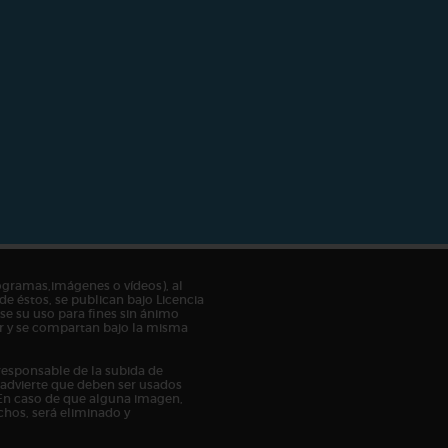
ogramas,imágenes o vídeos), al
de éstos, se publican bajo Licencia
e su uso para fines sin ánimo
tor y se compartan bajo la misma
responsable de la subida de
n advierte que deben ser usados
En caso de que alguna imagen,
chos, será eliminado y