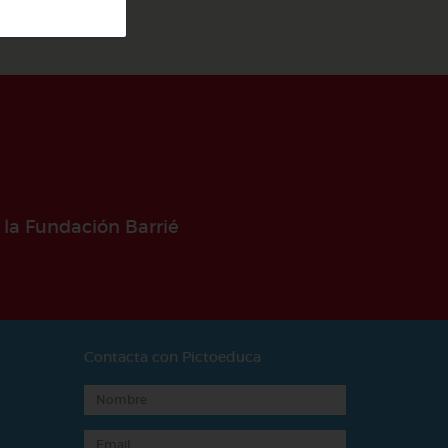
 la Fundación Barrié
Contacta con Pictoeduca