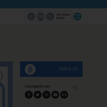
PÁGINAS
06
06/09
DOCS (2)
Compartir en