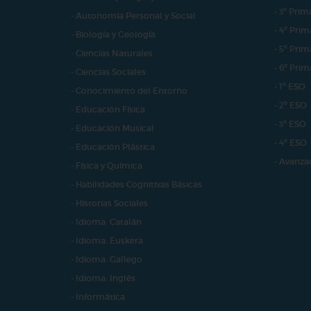
- 3º Prim
- Autonomía Personal y Social
- 4º Prim
- Biología y Geología
- 5º Prim
- Ciencias Naturales
- 6º Prim
- Ciencias Sociales
- 1º ESO
- Conocimiento del Entorno
- 2º ESO
- Educación Física
- 3º ESO
- Educación Musical
- 4º ESO
- Educación Plástica
- Avanza
- Física y Química
- Habilidades Cognitivas Básicas
- Historias Sociales
- Idioma: Catalán
- Idioma: Euskera
- Idioma: Gallego
- Idioma: Inglés
- Informática