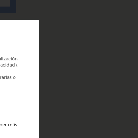
alización
vacidad).
rarlas o
y 2
ber más
.