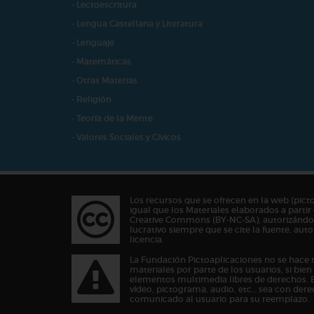
- Lectoescritura
- Lengua Castellana y Literatura
- Lenguaje
- Matemáticas
- Otras Materias
- Religión
- Teoría de la Mente
- Valores Sociales y Cívicos
Los recursos que se ofrecen en la web (pict
igual que los Materiales elaborados a partir 
Creative Commons (BY-NC-SA), autorizándos
lucrativo siempre que se cite la fuente, au
licencia.
La Fundación Pictoaplicaciones no se hace 
materiales por parte de los usuarios, si bie
elementos multimedia libres de derechos. 
vídeo, pictograma, audio, etc… sea con dere
comunicado al usuario para su reemplazo.