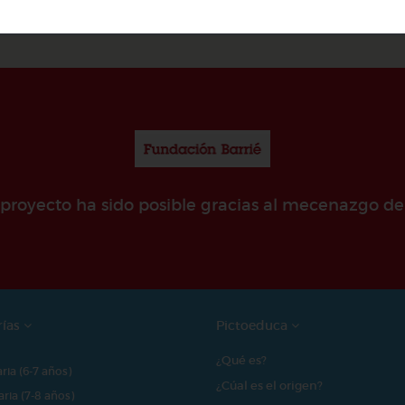
e proyecto ha sido posible gracias al mecenazgo de
rías
Pictoeduca
¿Qué es?
aria (6-7 años)
¿Cúal es el origen?
aria (7-8 años)