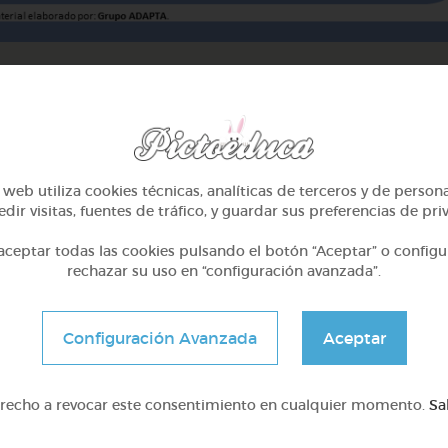
web utiliza cookies técnicas, analíticas de terceros y de person
dir visitas, fuentes de tráfico, y guardar sus preferencias de pri
ceptar todas las cookies pulsando el botón “Aceptar” o configu
rechazar su uso en “configuración avanzada”.
2º Primaria (7-8 años)
2º Primaria (7-8 años)
Configuración Avanzada
Aceptar
eros hasta 100 y calcular
Lo más sano en la cocina 
la hora
fábulas de esopo
erecho a revocar este consentimiento en cualquier momento.
Sa
@Webparaelespanol
@Webparaelespanol