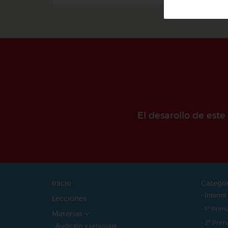
El desarollo de est
Inicio
Catego
- Infantil
Lecciones
- 1º Prim
Materias
- 2º Prim
- Audición y Lenguaje