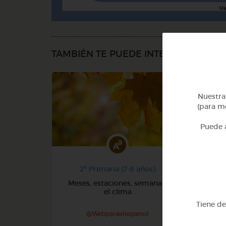
TAMBIÉN TE PUEDE INTERESAR
Nuestra 
(para me
Puede a
2º Primaria (7-8 años)
Meses, estaciones, semana y
Núm
el clima
Tiene d
@Webparaelespanol