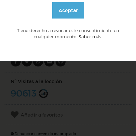
@Alexabperez
Aceptar
DOCS (10)
Tiene derecho a revocar este consentimiento en
cualquier momento.
Saber más
.
Compartir en
Nº Visitas a la lección
90613
Añadir a favoritos
Denunciar contenido inapropiado