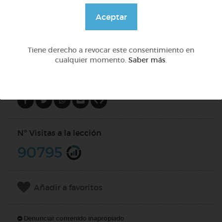
@Alexabperez
Aceptar
DOCS (10)
Tiene derecho a revocar este consentimiento en
cualquier momento.
Saber más
.
Compartir en
Nº Visitas a la lección
90795
Añadir a favoritos
Denunciar contenido inapropiado