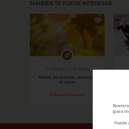
TAMBIÉN TE PUEDE INTERESAR
2º Primaria (7-8 años)
Meses, estaciones, semana y
Núm
el clima
@Webparaelespanol
Nuestra 
(para me
Puede a