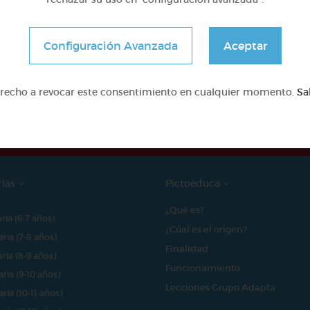
Configuración Avanzada
Aceptar
e proyecto ha sido posible gracias al mecenazgo de
erecho a revocar este consentimiento en cualquier momento.
Sa
rías
Pictoeduca
¿Qué es?
aria (6-7 años)
¿Cúal es el origen?
aria (7-8 años)
Finalidad
aria (8-9 años)
Funcionamiento
aria (9-10 años)
Lecciones Grupo Adapta
aria (10-11 años)