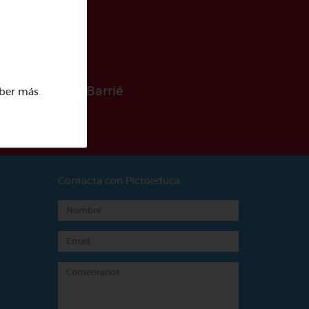
 la Fundación Barrié
ber más
.
Contacta con Pictoeduca