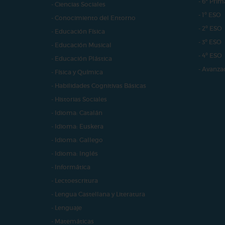
- 6º Prim
- Ciencias Sociales
- 1º ESO
- Conocimiento del Entorno
- 2º ESO
- Educación Física
- 3º ESO
- Educación Musical
- 4º ESO
- Educación Plástica
- Avanza
- Física y Química
- Habilidades Cognitivas Básicas
- Historias Sociales
- Idioma: Catalán
- Idioma: Euskera
- Idioma: Gallego
- Idioma: Inglés
- Informática
- Lectoescritura
- Lengua Castellana y Literatura
- Lenguaje
- Matemáticas