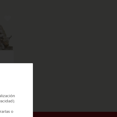
y 2
alización
vacidad).
rarlas o