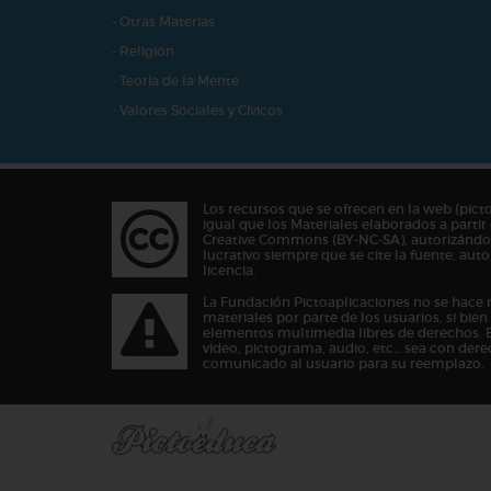
- Otras Materias
- Religión
- Teoría de la Mente
- Valores Sociales y Cívicos
Los recursos que se ofrecen en la web (pict
igual que los Materiales elaborados a partir 
Creative Commons (BY-NC-SA), autorizándos
lucrativo siempre que se cite la fuente, au
licencia.
La Fundación Pictoaplicaciones no se hace 
materiales por parte de los usuarios, si bie
elementos multimedia libres de derechos. 
vídeo, pictograma, audio, etc… sea con dere
comunicado al usuario para su reemplazo.