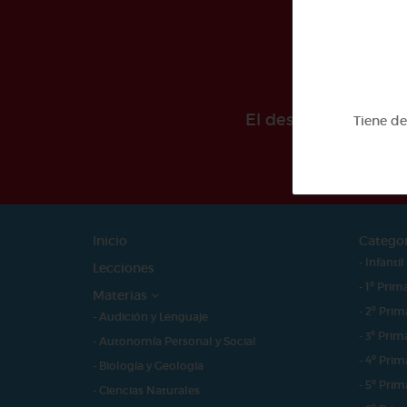
El desarollo de est
Tiene d
Inicio
Catego
- Infantil
Lecciones
- 1º Prim
Materias
- 2º Prim
- Audición y Lenguaje
- 3º Prim
- Autonomía Personal y Social
- 4º Prim
- Biología y Geología
- 5º Prim
- Ciencias Naturales