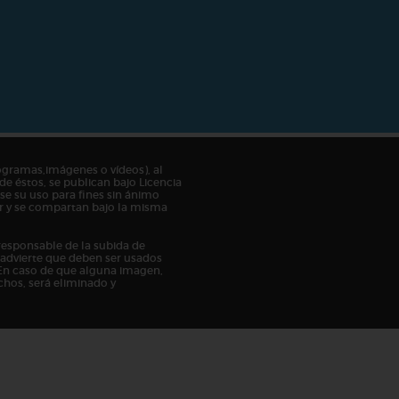
ogramas,imágenes o vídeos), al
de éstos, se publican bajo Licencia
e su uso para fines sin ánimo
tor y se compartan bajo la misma
responsable de la subida de
n advierte que deben ser usados
En caso de que alguna imagen,
chos, será eliminado y