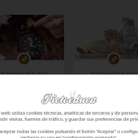
2º Primaria (7-8 años)
2º Primaria (7-8 años)
eros hasta 100 y calcular
Lo más sano en la cocina 
la hora
fábulas de esopo
@Webparaelespanol
@Webparaelespanol
web utiliza cookies técnicas, analíticas de terceros y de person
dir visitas, fuentes de tráfico, y guardar sus preferencias de pri
ceptar todas las cookies pulsando el botón “Aceptar” o configu
rechazar su uso en “configuración avanzada”.