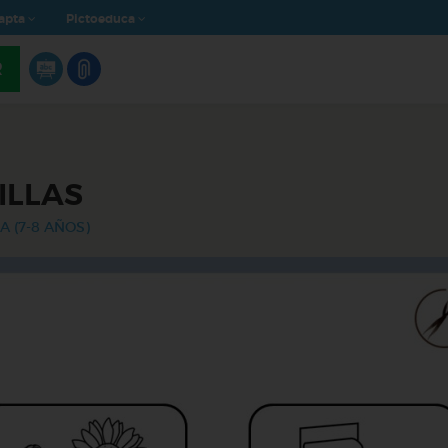
apta
Pictoeduca
R
ILLAS
A (7-8 AÑOS)