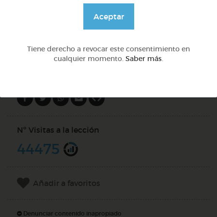
@Webparaelespanol
Aceptar
DOCS (4)
Tiene derecho a revocar este consentimiento en
cualquier momento.
Saber más
.
Compartir en
Nº Visitas a la lección
44475
Añadir a favoritos
Denunciar contenido inapropiado