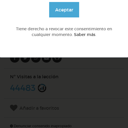
@Webparaelespanol
Aceptar
DOCS (4)
Tiene derecho a revocar este consentimiento en
cualquier momento.
Saber más
.
Compartir en
Nº Visitas a la lección
44483
Añadir a favoritos
Denunciar contenido inapropiado