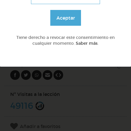
Sílabas trabadas
Aceptar
@Webparaelespanol
Tiene derecho a revocar este consentimiento en
cualquier momento.
Saber más
.
DOCS (2)
Compartir en
Nº Visitas a la lección
49116
Añadir a favoritos