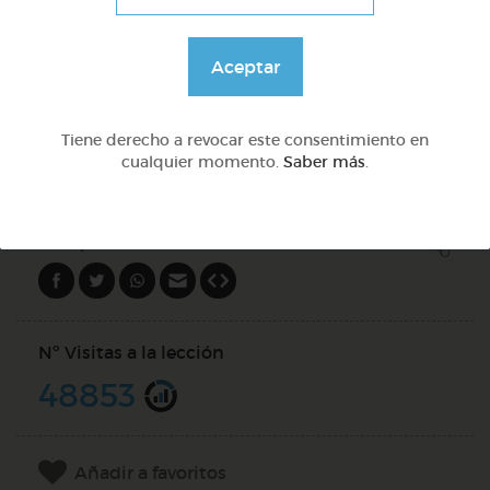
Sílabas trabadas
Aceptar
@Webparaelespanol
Tiene derecho a revocar este consentimiento en
cualquier momento.
Saber más
.
DOCS (2)
Compartir en
Nº Visitas a la lección
48853
Añadir a favoritos