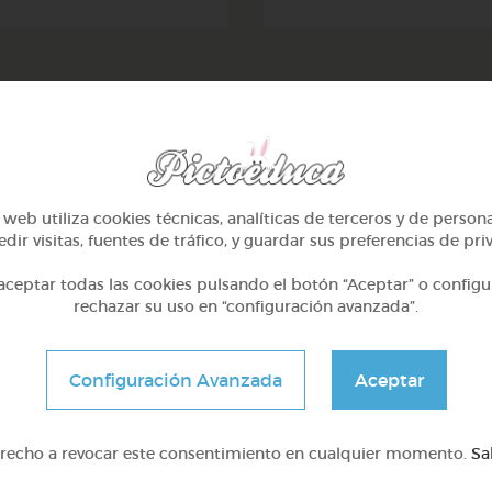
web utiliza cookies técnicas, analíticas de terceros y de person
dir visitas, fuentes de tráfico, y guardar sus preferencias de pri
e proyecto ha sido posible gracias al mecenazgo de
ceptar todas las cookies pulsando el botón “Aceptar” o configu
rechazar su uso en “configuración avanzada”.
Configuración Avanzada
Aceptar
rías
Pictoeduca
erecho a revocar este consentimiento en cualquier momento.
Sa
¿Qué es?
aria (6-7 años)
¿Cúal es el origen?