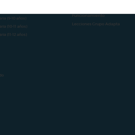
aria (7-8 años)
Finalidad
aria (8-9 años)
Funcionamiento
aria (9-10 años)
Lecciones Grupo Adapta
aria (10-11 años)
aria (11-12 años)
do