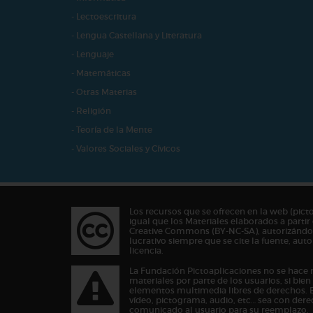
- Lectoescritura
- Lengua Castellana y Literatura
- Lenguaje
- Matemáticas
- Otras Materias
- Religión
- Teoría de la Mente
- Valores Sociales y Cívicos
Los recursos que se ofrecen en la web (pict
igual que los Materiales elaborados a partir 
Creative Commons (BY-NC-SA), autorizándos
lucrativo siempre que se cite la fuente, au
licencia.
La Fundación Pictoaplicaciones no se hace 
materiales por parte de los usuarios, si bie
elementos multimedia libres de derechos. 
vídeo, pictograma, audio, etc… sea con dere
comunicado al usuario para su reemplazo.