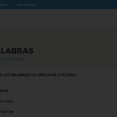
apta
Pictoeduca
ALABRAS
A (7-8 AÑOS)
 LAS PALABRAS DE SINGULAR A PLURAL?
lura
l :
la silla
s
 lápic
es