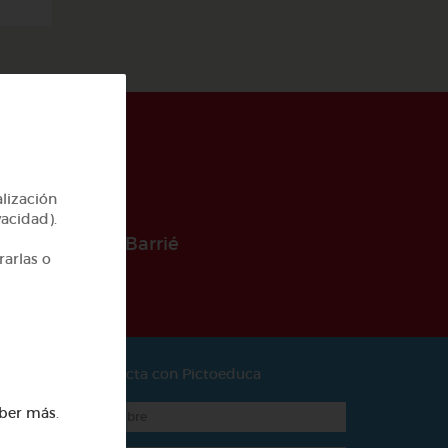
alización
vacidad).
 la Fundación Barrié
rarlas o
Contacta con Pictoeduca
ber más
.