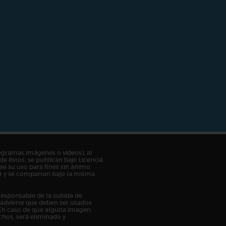
ogramas,imágenes o vídeos), al
de éstos, se publican bajo Licencia
e su uso para fines sin ánimo
tor y se compartan bajo la misma
responsable de la subida de
n advierte que deben ser usados
En caso de que alguna imagen,
chos, será eliminado y