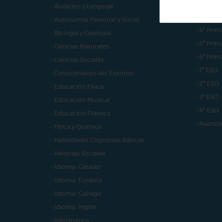
- 2º Prim
- Audición y Lenguaje
- 3º Prim
- Autonomía Personal y Social
- 4º Prim
- Biología y Geología
- 5º Prim
- Ciencias Naturales
- 6º Prim
- Ciencias Sociales
- 1º ESO
- Conocimiento del Entorno
- 2º ESO
- Educación Física
- 3º ESO
- Educación Musical
- 4º ESO
- Educación Plástica
- Avanza
- Física y Química
- Habilidades Cognitivas Básicas
- Historias Sociales
- Idioma: Catalán
- Idioma: Euskera
- Idioma: Gallego
- Idioma: Inglés
- Informática