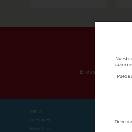
Nuestra 
(para me
El desarollo de est
Puede a
Inicio
Catego
- Infantil
Lecciones
Tiene d
- 1º Prim
Materias