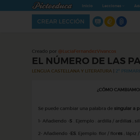
Inicio
Lecciones
Ad
CREAR LECCIÓN
Creado por
@LuciaFernandezVivancos
EL NÚMERO DE LAS P
LENGUA CASTELLANA Y LITERATURA
|
2º PRIMARI
¿CÓMO CAMBIAMOS
Se puede cambiar una palabra de
singular a p
1- Añadiendo -
S
. Ejemplo : ardilla / ardilla
s
; sil
2- Añadiendo -
ES
. Ejemplo: flor / flor
es
; lápiz /