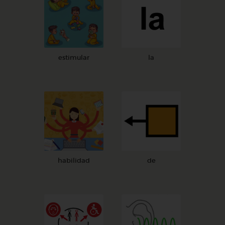
estimular
la
habilidad
de