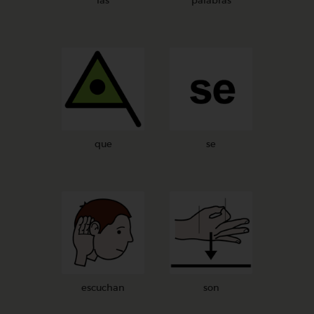
las
palabras
que
se
escuchan
son