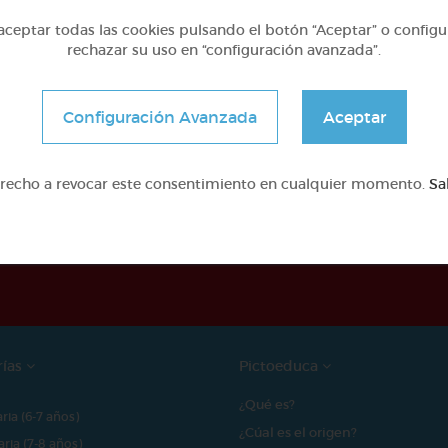
ceptar todas las cookies pulsando el botón “Aceptar” o configu
rechazar su uso en “configuración avanzada”.
Configuración Avanzada
Aceptar
erecho a revocar este consentimiento en cualquier momento.
Sa
e proyecto ha sido posible gracias al mecenazgo de
rías
Pictoeduca
¿Qué es?
aria (6-7 años)
¿Cúal es el origen?
aria (7-8 años)