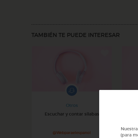
TAMBIÉN TE PUEDE INTERESAR
Otros
Escuchar y contar sílabas
Dic
Nuestra 
@Webparaelespanol
(para me