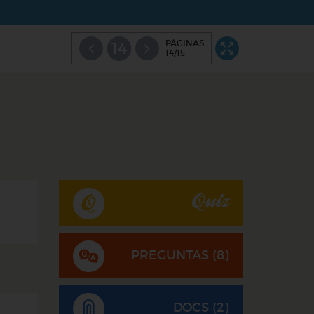
PÁGINAS
14
14/15
Quiz
PREGUNTAS (
8
)
DOCS (2)