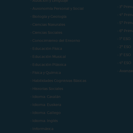
- Audición y Lenguaje
- 3º Prim
- Autonomía Personal y Social
- 4º Prim
- Biología y Geología
- 5º Prim
- Ciencias Naturales
- 6º Prim
- Ciencias Sociales
- 1º ESO
- Conocimiento del Entorno
- 2º ESO
- Educación Física
- 3º ESO
- Educación Musical
- 4º ESO
- Educación Plástica
- Avanza
- Física y Química
- Habilidades Cognitivas Básicas
- Historias Sociales
- Idioma: Catalán
- Idioma: Euskera
- Idioma: Gallego
- Idioma: Inglés
- Informática