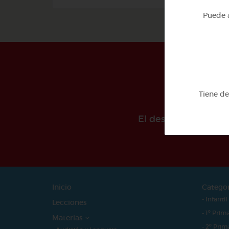
Puede a
Tiene d
El desarollo de est
Inicio
Catego
- Infantil
Lecciones
- 1º Prim
Materias
- 2º Prim