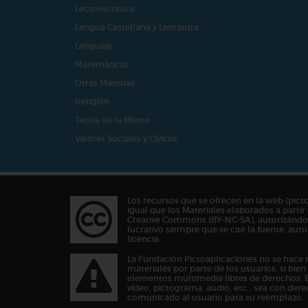
- Lectoescritura
- Lengua Castellana y Literatura
- Lenguaje
- Matemáticas
- Otras Materias
- Religión
- Teoría de la Mente
- Valores Sociales y Cívicos
Los recursos que se ofrecen en la web (pict
igual que los Materiales elaborados a partir 
Creative Commons (BY-NC-SA), autorizándos
lucrativo siempre que se cite la fuente, au
licencia.
La Fundación Pictoaplicaciones no se hace 
materiales por parte de los usuarios, si bie
elementos multimedia libres de derechos. 
vídeo, pictograma, audio, etc… sea con dere
comunicado al usuario para su reemplazo.