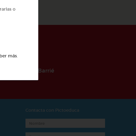
rarlas o
ber más
.
 la Fundación Barrié
Contacta con Pictoeduca