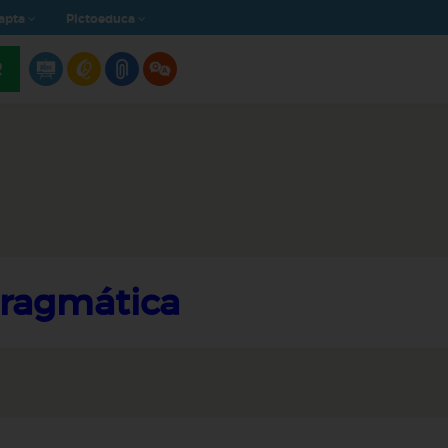
apta
Pictoeduca
R
ragmática