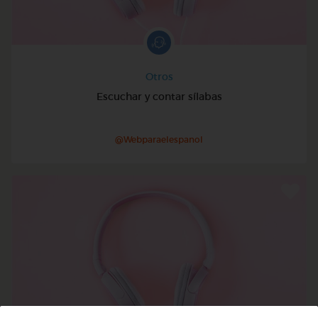
Otros
Escuchar y contar sílabas
@Webparaelespanol