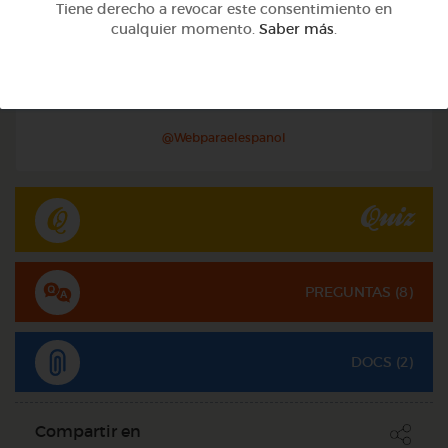
Tiene derecho a revocar este consentimiento en
cualquier momento.
Saber más
.
Otros
Dictado de sílabas directas e inversas
@Webparaelespanol
Quiz
PREGUNTAS (
8
)
DOCS (2)
Compartir en