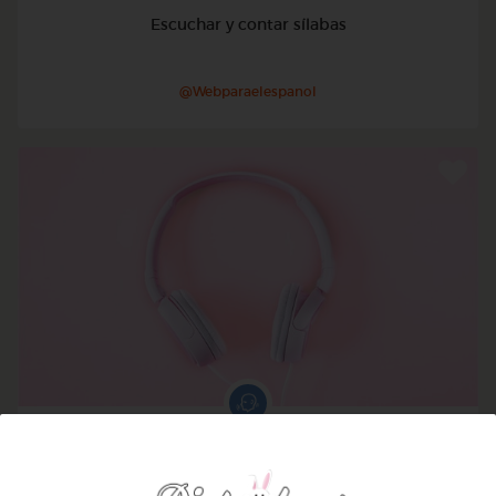
Escuchar y contar sílabas
@Webparaelespanol
Otros
Dictado de sílabas y fonemas