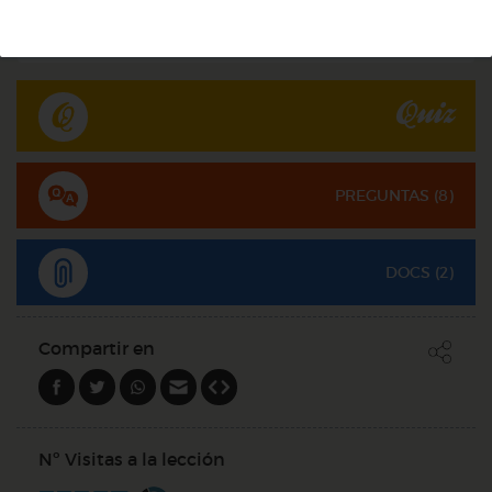
@Webparaelespanol
Quiz
PREGUNTAS (
8
)
DOCS (2)
Compartir en
Nº Visitas a la lección