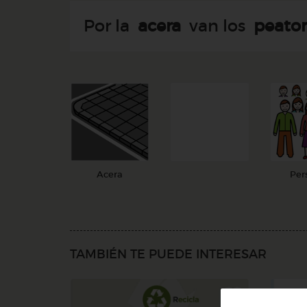
Por la
acera
van los
peato
Acera
Per
TAMBIÉN TE PUEDE INTERESAR