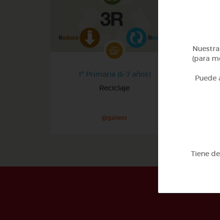
Nuestra 
(para me
1º Primaria (6-7 años)
Puede a
Reciclaje
@galiest
Tiene d