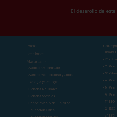
El desarollo de est
Inicio
Catego
- Infantil
Lecciones
- 1º Prim
Materias
- 2º Prim
- Audición y Lenguaje
- 3º Prim
- Autonomía Personal y Social
- 4º Prim
- Biología y Geología
- 5º Prim
- Ciencias Naturales
- 6º Prim
- Ciencias Sociales
- 1º ESO
- Conocimiento del Entorno
- 2º ESO
- Educación Física
- 3º ESO