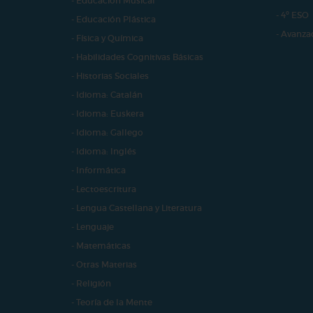
- Educación Musical
- 4º ESO
- Educación Plástica
- Avanza
- Física y Química
- Habilidades Cognitivas Básicas
- Historias Sociales
- Idioma: Catalán
- Idioma: Euskera
- Idioma: Gallego
- Idioma: Inglés
- Informática
- Lectoescritura
- Lengua Castellana y Literatura
- Lenguaje
- Matemáticas
- Otras Materias
- Religión
- Teoría de la Mente