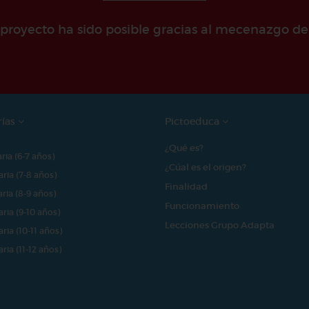
e proyecto ha sido posible gracias al mecenazgo de
rías
Pictoeduca
¿Qué es?
aria (6-7 años)
¿Cúal es el origen?
aria (7-8 años)
Finalidad
aria (8-9 años)
Funcionamiento
aria (9-10 años)
Lecciones Grupo Adapta
aria (10-11 años)
aria (11-12 años)