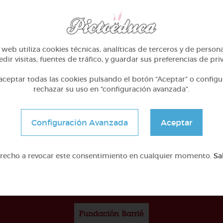
web utiliza cookies técnicas, analíticas de terceros y de person
dir visitas, fuentes de tráfico, y guardar sus preferencias de pri
1º Primaria (6-7 años)
1º Primaria (6-7 años)
ceptar todas las cookies pulsando el botón “Aceptar” o configu
rechazar su uso en “configuración avanzada”.
Mi familia
Geometría y fotografí
@GrupoAdapta
@GrupoAdapta
Configuración Avanzada
Aceptar
erecho a revocar este consentimiento en cualquier momento.
Sa