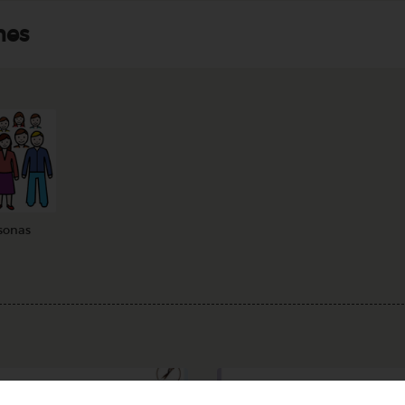
nes
sonas