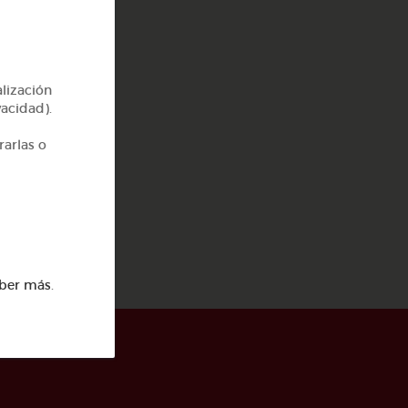
alización
vacidad).
rarlas o
a
ber más
.