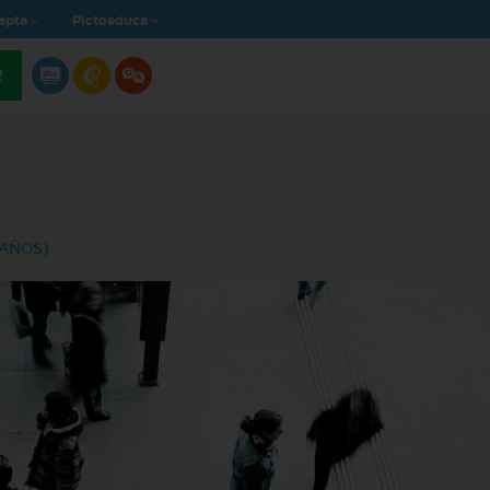
apta
Pictoeduca
R
 AÑOS)