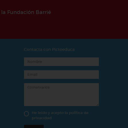
 la Fundación Barrié
Contacta con Pictoeduca
He leído y acepto la
política de
privacidad