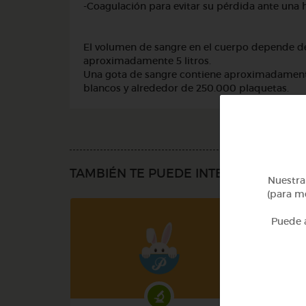
-Coagulación para evitar su pérdida ante una 
El volumen de sangre en el cuerpo depende de
aproximadamente 5 litros.
Una gota de sangre contiene aproximadamente 
blancos y alrededor de 250.000 plaquetas.
TAMBIÉN TE PUEDE INTERESAR
Nuestra 
(para me
Puede a