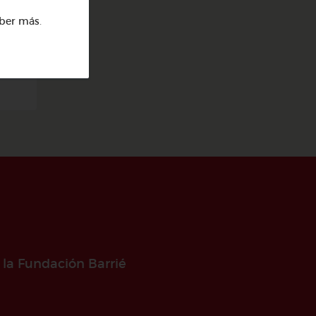
ber más
.
el
 la Fundación Barrié