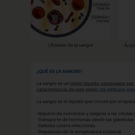
CÃ©lulas de la sangre
Â¿Qu
¿QUÉ ES LA SANGRE?
La sangre es un
tejido líquido
,
compuesto por u
características de este tejido:
los glóbulos rojos
La sangre es el líquido que circula por el apar
-Reparto de nutrientes y oxígeno a las células
-Transporte de hormonas desde las glándulas e
-Defensa contra infecciones.
-Regulación de la temperatura corporal.