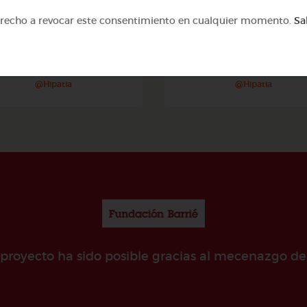
erecho a revocar este consentimiento en cualquier momento.
Sa
3º ESO
3º ESO
a función de nutrición: el
La función de relación: 
aparato excretor
sistema endocrino
@Hipatia
@Hipatia
e proyecto ha sido posible gracias al mecenazgo de