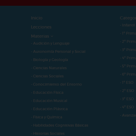
Inicio
Catego
- Infantil
Lecciones
- 1º Prim
Materias
- 2º Prim
- Audición y Lenguaje
- 3º Prim
- Autonomía Personal y Social
- 4º Prim
- Biología y Geología
- 5º Prim
- Ciencias Naturales
- 6º Prim
- Ciencias Sociales
- 1º ESO
- Conocimiento del Entorno
- 2º ESO
- Educación Física
- 3º ESO
- Educación Musical
- 4º ESO
- Educación Plástica
- Avanza
- Física y Química
- Habilidades Cognitivas Básicas
- Historias Sociales