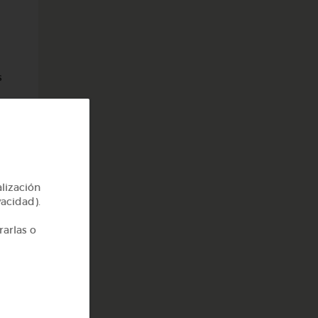
s
alización
vacidad).
rarlas o