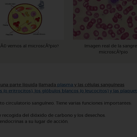
Ã© vemos al microscÃ³pio?
Imagen real de la sangre
microscÃ³pio
na parte líquida
llamada
plasma
y las células sanguíneas
 (o eritrocitos), los glóbulos blancos (o leucocitos) y las plaquet
ato circulatorio sanguíneo. Tiene varias funciones importantes:
 y recogida del dióxido de carbono y los desechos.
ndocrinas a su lugar de acción.