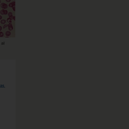
 al
as.