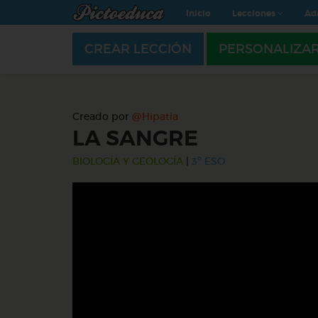
Inicio
Lecciones
Ad
CREAR LECCIÓN
PERSONALIZA
Creado por
@Hipatia
LA SANGRE
BIOLOGÍA Y GEOLOGÍA
|
3º ESO