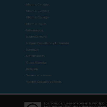
- Idioma: Catalán
- Idioma: Euskera
- Idioma: Gallego
- Idioma: Inglés
- Informática
- Lectoescritura
- Lengua Castellana y Literatura
- Lenguaje
- Matemáticas
- Otras Materias
- Religión
- Teoría de la Mente
- Valores Sociales y Cívicos
Los recursos que se ofrecen en la web (pict
igual que los Materiales elaborados a partir 