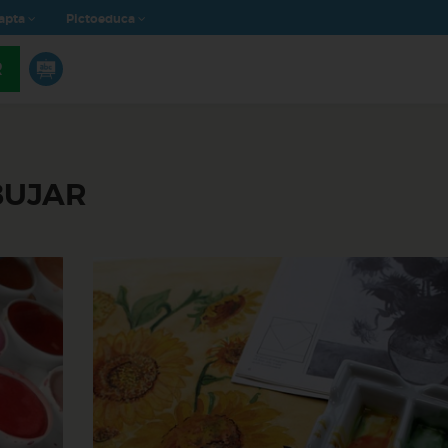
apta
Pictoeduca
R
BUJAR