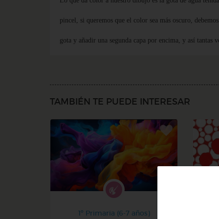
Lo que da color a nuestro dibujo es la gota de agua teñid
pincel, si queremos que el color sea más oscuro, debemos 
gota y añadir una segunda capa por encima, y así tantas 
TAMBIÉN TE PUEDE INTERESAR
1º Primaria (6-7 años)