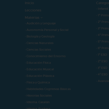
Inicio
Catego
- Infantil
Lecciones
- 1º Prim
Materias
- 2º Prim
- Audición y Lenguaje
- 3º Prim
- Autonomía Personal y Social
- 4º Prim
- Biología y Geología
- 5º Prim
- Ciencias Naturales
- 6º Prim
- Ciencias Sociales
- 1º ESO
- Conocimiento del Entorno
- 2º ESO
- Educación Física
- 3º ESO
- Educación Musical
- 4º ESO
- Educación Plástica
- Avanza
- Física y Química
- Habilidades Cognitivas Básicas
- Historias Sociales
- Idioma: Catalán
- Idioma: Euskera