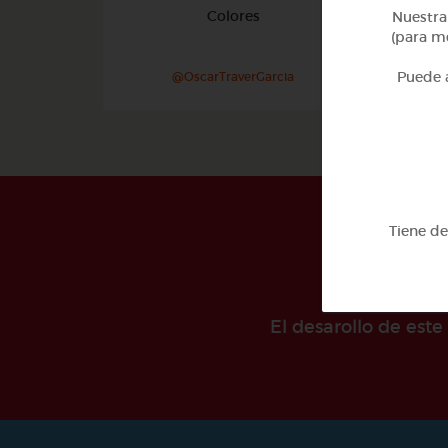
Colores
Nuestra 
(para me
Puede a
@OscarTraverGarcia
Tiene d
El desarollo de est