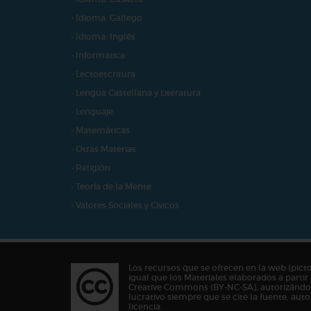
- Idioma: Gallego
- Idioma: Inglés
- Informática
- Lectoescritura
- Lengua Castellana y Literatura
- Lenguaje
- Matemáticas
- Otras Materias
- Religión
- Teoría de la Mente
- Valores Sociales y Cívicos
Los recursos que se ofrecen en la web (pict
igual que los Materiales elaborados a partir 
Creative Commons (BY-NC-SA), autorizándos
lucrativo siempre que se cite la fuente, au
licencia.