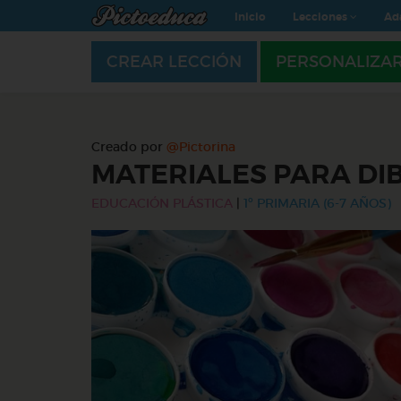
Inicio
Lecciones
Ad
CREAR LECCIÓN
PERSONALIZA
Creado por
@Pictorina
MATERIALES PARA DI
EDUCACIÓN PLÁSTICA
|
1º PRIMARIA (6-7 AÑOS)