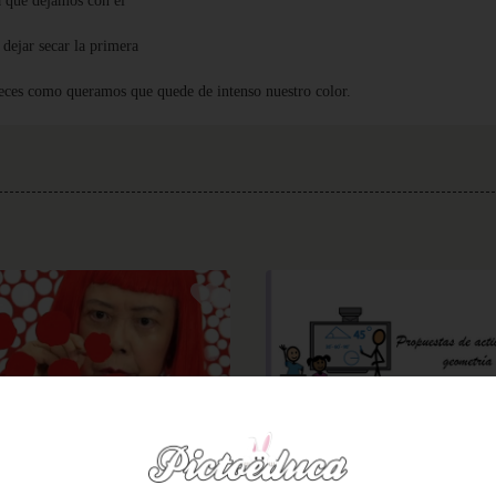
a que dejamos con el
dejar secar la primera
veces como queramos que quede de intenso nuestro color.
1º Primaria (6-7 años)
1º Primaria (6-7 años)