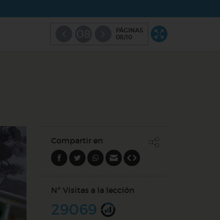
PÁGINAS
08
08/10
Compartir en
Nº Visitas a la lección
29069