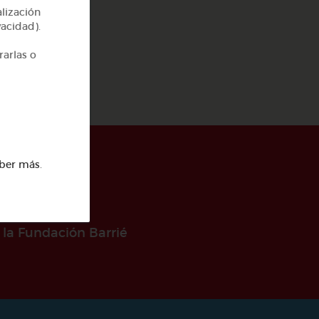
a
alización
vacidad).
rarlas o
ber más
.
 la Fundación Barrié