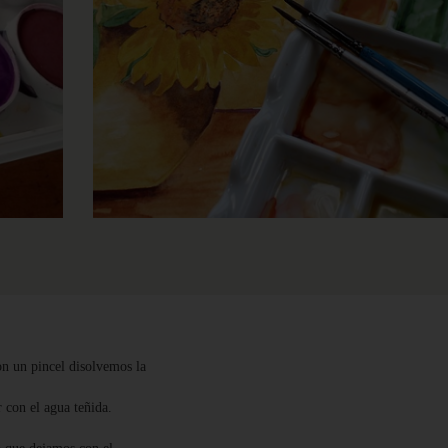
on un pincel disolvemos la
 con el agua teñida.