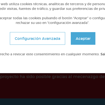
¡el arte y yayoi kusama!
Geometría y fotografí
web utiliza cookies técnicas, analíticas de terceros y de person
dir visitas, fuentes de tráfico, y guardar sus preferencias de pri
ceptar todas las cookies pulsando el botón “Aceptar” o configu
@avilla74
@GrupoAdapta
rechazar su uso en “configuración avanzada”.
Configuración Avanzada
Aceptar
erecho a revocar este consentimiento en cualquier momento.
Sa
e proyecto ha sido posible gracias al mecenazgo de