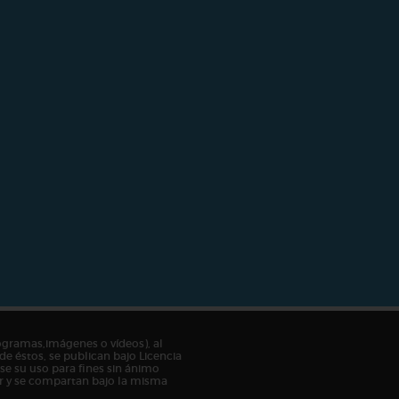
ogramas,imágenes o vídeos), al
de éstos, se publican bajo Licencia
e su uso para fines sin ánimo
tor y se compartan bajo la misma