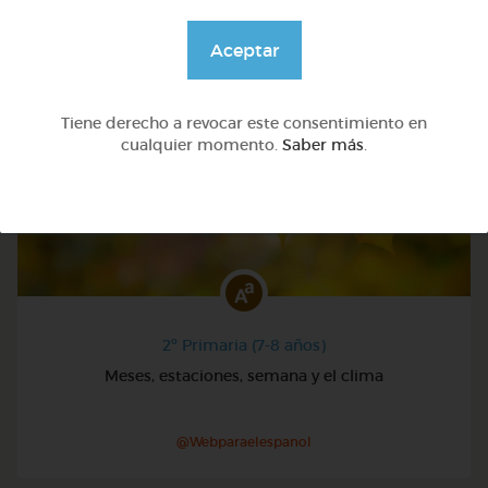
TAMBIÉN TE PUEDE INTERESAR
Aceptar
Tiene derecho a revocar este consentimiento en
cualquier momento.
Saber más
.
2º Primaria (7-8 años)
Meses, estaciones, semana y el clima
@Webparaelespanol