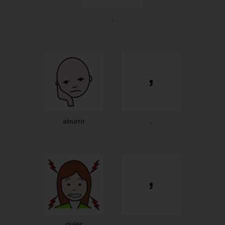
:
aburrir
,
doler
,