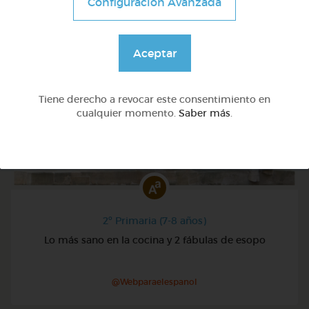
Configuración Avanzada
Aceptar
Tiene derecho a revocar este consentimiento en
cualquier momento.
Saber más
.
2º Primaria (7-8 años)
Lo más sano en la cocina y 2 fábulas de esopo
@Webparaelespanol