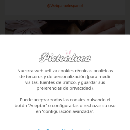
@Webparaelespanol
Nuestra web utiliza cookies técnicas, analíticas
de terceros y de personalización (para medir
visitas, fuentes de tráfico, y guardar sus
preferencias de privacidad).
Puede aceptar todas las cookies pulsando el
2º Primaria (7-8 años)
botón “Aceptar” o configurarlas o rechazar su uso
Números hasta 100 y calcular la hora
en “configuración avanzada”.
@Webparaelespanol