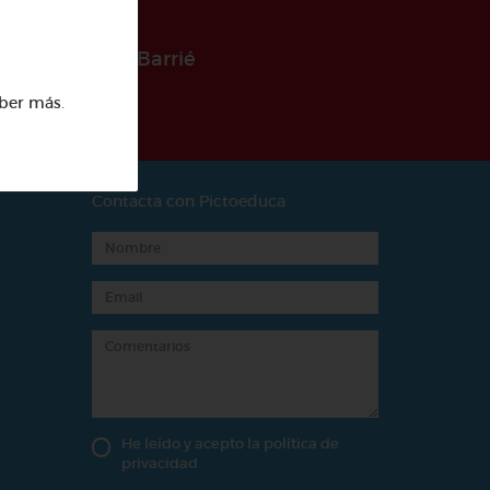
 la Fundación Barrié
ber más
.
Contacta con Pictoeduca
He leído y acepto la
política de
privacidad