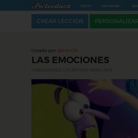
Inicio
Lecciones
Ad
CREAR LECCIÓN
PERSONALIZA
Creado por
@Iriscr29
LAS EMOCIONES
HABILIDADES COGNITIVAS BÁSICAS
|