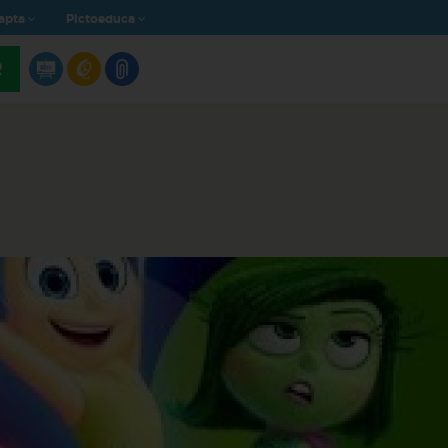
apta
Pictoeduca
R