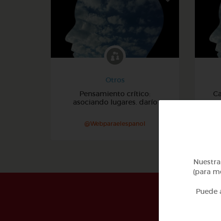
Otros
Pensamiento crítico:
Ca
asociando lugares. darío
@Webparaelespanol
Nuestra 
(para me
Puede a