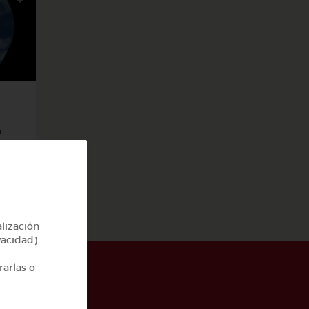
4
alización
vacidad).
rarlas o