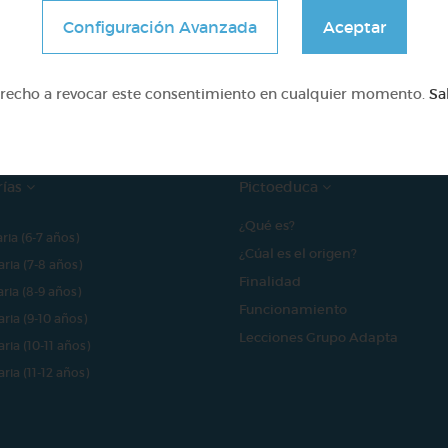
Configuración Avanzada
Aceptar
e proyecto ha sido posible gracias al mecenazgo de
erecho a revocar este consentimiento en cualquier momento.
Sa
rías
Pictoeduca
¿Qué es?
aria (6-7 años)
¿Cúal es el origen?
aria (7-8 años)
Finalidad
aria (8-9 años)
Funcionamiento
aria (9-10 años)
Lecciones Grupo Adapta
aria (10-11 años)
aria (11-12 años)