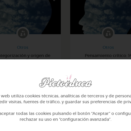
Otros
Otros
tegorización y origen de
Pensamiento crítico: 1
animales y alimentos
indicios
@Webparaelespanol
@Webparaelespanol
web utiliza cookies técnicas, analíticas de terceros y de person
dir visitas, fuentes de tráfico, y guardar sus preferencias de pri
ceptar todas las cookies pulsando el botón “Aceptar” o configu
rechazar su uso en “configuración avanzada”.