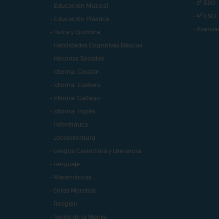
- 3º ESO
- Educación Musical
- 4º ESO
- Educación Plástica
- Avanza
- Física y Química
- Habilidades Cognitivas Básicas
- Historias Sociales
- Idioma: Catalán
- Idioma: Euskera
- Idioma: Gallego
- Idioma: Inglés
- Informática
- Lectoescritura
- Lengua Castellana y Literatura
- Lenguaje
- Matemáticas
- Otras Materias
- Religión
- Teoría de la Mente