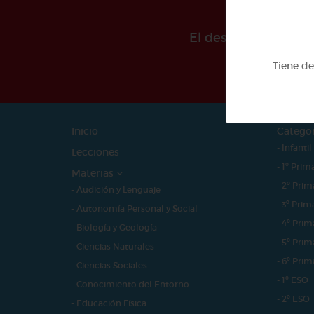
El desarollo de est
Tiene d
Inicio
Catego
- Infantil
Lecciones
- 1º Prim
Materias
- 2º Prim
- Audición y Lenguaje
- 3º Prim
- Autonomía Personal y Social
- 4º Prim
- Biología y Geología
- 5º Prim
- Ciencias Naturales
- 6º Prim
- Ciencias Sociales
- 1º ESO
- Conocimiento del Entorno
- 2º ESO
- Educación Física