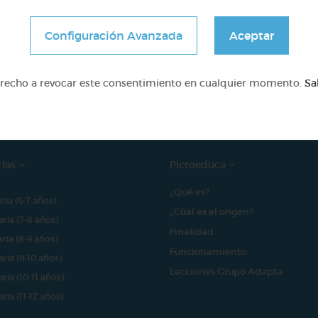
Configuración Avanzada
Aceptar
e proyecto ha sido posible gracias al mecenazgo de
erecho a revocar este consentimiento en cualquier momento.
Sa
rías
Pictoeduca
¿Qué es?
aria (6-7 años)
¿Cúal es el origen?
aria (7-8 años)
Finalidad
aria (8-9 años)
Funcionamiento
aria (9-10 años)
Lecciones Grupo Adapta
aria (10-11 años)
aria (11-12 años)