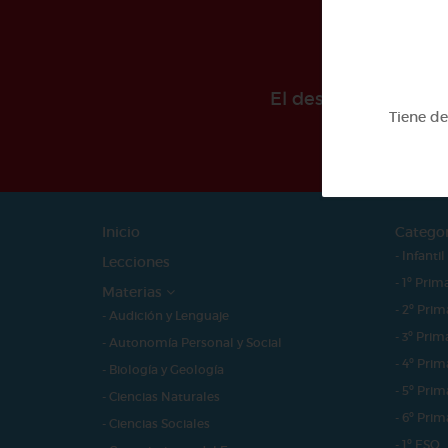
El desarollo de est
Tiene d
Inicio
Catego
- Infantil
Lecciones
- 1º Prim
Materias
- 2º Prim
- Audición y Lenguaje
- 3º Prim
- Autonomía Personal y Social
- 4º Prim
- Biología y Geología
- 5º Prim
- Ciencias Naturales
- 6º Prim
- Ciencias Sociales
- 1º ESO