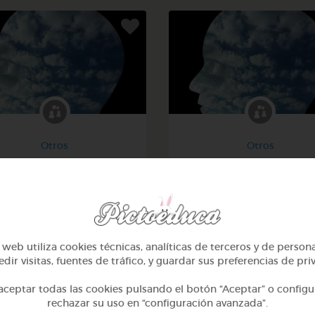
Otros
Otros
tegorización y origen de
Pensamiento crítico: 1
animales y alimentos
indicios
@Webparaelespanol
@Webparaelespanol
web utiliza cookies técnicas, analíticas de terceros y de person
dir visitas, fuentes de tráfico, y guardar sus preferencias de pri
ceptar todas las cookies pulsando el botón “Aceptar” o configu
rechazar su uso en “configuración avanzada”.