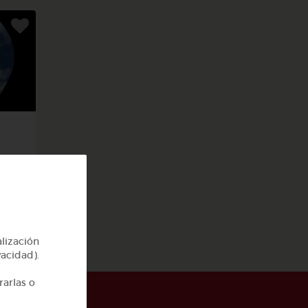
4
alización
vacidad).
rarlas o