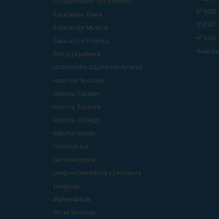
- Conocimiento del Entorno
- 2º ESO
- Educación Física
- 3º ESO
- Educación Musical
- 4º ESO
- Educación Plástica
- Avanza
- Física y Química
- Habilidades Cognitivas Básicas
- Historias Sociales
- Idioma: Catalán
- Idioma: Euskera
- Idioma: Gallego
- Idioma: Inglés
- Informática
- Lectoescritura
- Lengua Castellana y Literatura
- Lenguaje
- Matemáticas
- Otras Materias