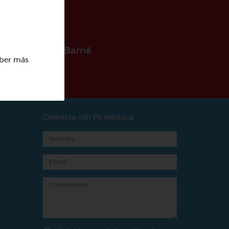
 la Fundación Barrié
ber más
.
Contacta con Pictoeduca