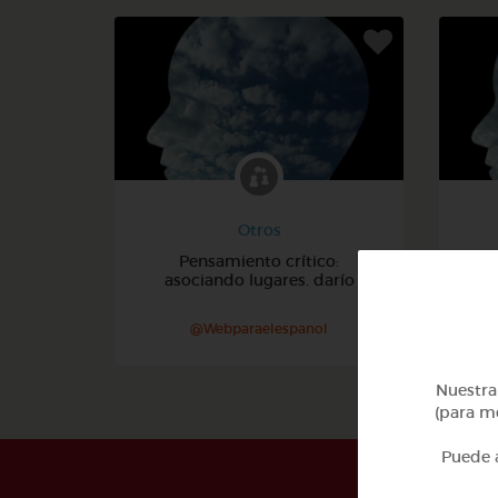
Otros
Pensamiento crítico:
Ca
asociando lugares. darío
@Webparaelespanol
Nuestra 
(para me
Puede a