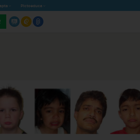
apta
Pictoeduca
R