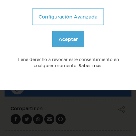
Otros
Configuración Avanzada
Pensamiento crítico: 14 indicios
Aceptar
@Webparaelespanol
Tiene derecho a revocar este consentimiento en
Quiz
cualquier momento.
Saber más
.
DOCS (3)
Compartir en