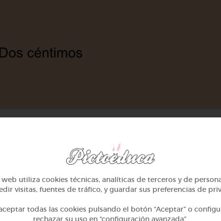
web utiliza cookies técnicas, analíticas de terceros y de person
dir visitas, fuentes de tráfico, y guardar sus preferencias de pri
ceptar todas las cookies pulsando el botón “Aceptar” o configu
rechazar su uso en “configuración avanzada”.