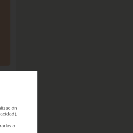
alización
vacidad).
rarlas o