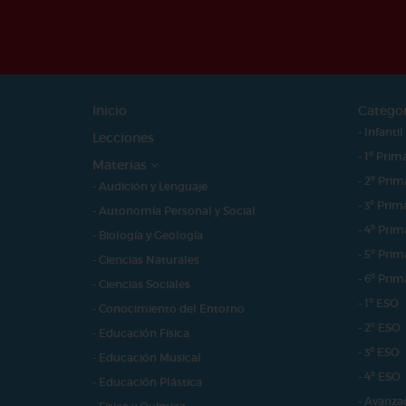
Inicio
Catego
- Infantil
Lecciones
- 1º Prim
Materias
- 2º Prim
- Audición y Lenguaje
- 3º Prim
- Autonomía Personal y Social
- 4º Prim
- Biología y Geología
- 5º Prim
- Ciencias Naturales
- 6º Prim
- Ciencias Sociales
- 1º ESO
- Conocimiento del Entorno
- 2º ESO
- Educación Física
- 3º ESO
- Educación Musical
- 4º ESO
- Educación Plástica
- Avanza