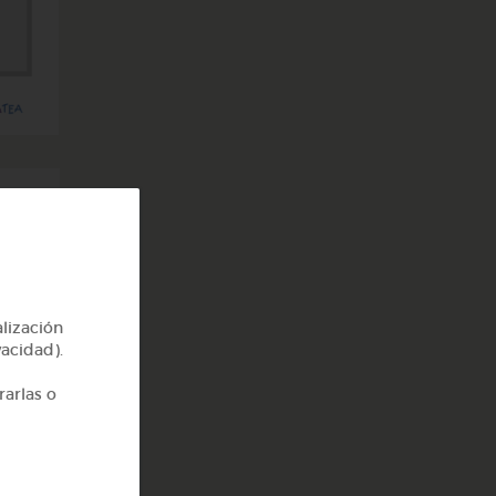
o que
ordes
alización
vacidad).
rarlas o