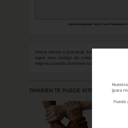
Ahora vamos a practicar. En los anexos tenéis
sigue este código de colores. También pod
negros) cuando dominen la actividad con los 
Nuestra 
TAMBIÉN TE PUEDE INTERESAR
(para me
Puede a