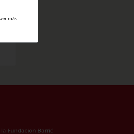
ber más
.
a
 la Fundación Barrié