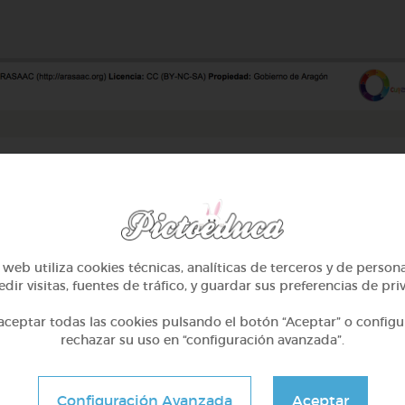
 estas plantillas para practicar, junto con un sistema monetari
éis practicar con el sistema monetario con borde neutro (b
bordes de color.
web utiliza cookies técnicas, analíticas de terceros y de person
dir visitas, fuentes de tráfico, y guardar sus preferencias de pri
ceptar todas las cookies pulsando el botón “Aceptar” o configu
rechazar su uso en “configuración avanzada”.
Configuración Avanzada
Aceptar