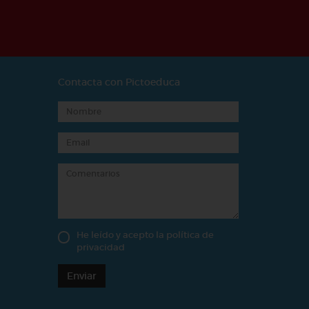
Contacta con Pictoeduca
He leído y acepto la
política de
privacidad
Enviar