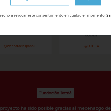
erecho a revocar este consentimiento en cualquier momento.
Sa
Avanzado
Avanzado
Justicia social
Una canción para cad
ocasión
@Webparaelespanol
@SOTELA
e proyecto ha sido posible gracias al mecenazgo de