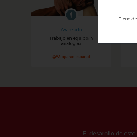
Tiene d
Avanzado
Trabajo en equipo: 4
analogías
@Webparaelespanol
El desarollo de est