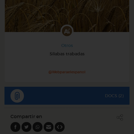
Otros
Sílabas trabadas
@Webparaelespanol
DOCS (2)
Compartir en