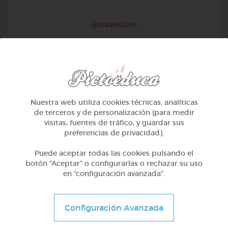
@Joaquin2204
Nuestra web utiliza cookies técnicas, analíticas
de terceros y de personalización (para medir
visitas, fuentes de tráfico, y guardar sus
preferencias de privacidad).
Puede aceptar todas las cookies pulsando el
botón “Aceptar” o configurarlas o rechazar su uso
en “configuración avanzada”.
1º Primaria (6-7 años)
Inglés: people, family & job
Configuración Avanzada