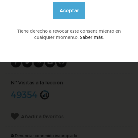
@GrupoAdapta
Aceptar
DOCS (4)
Tiene derecho a revocar este consentimiento en
cualquier momento.
Saber más
.
Compartir en
Nº Visitas a la lección
49354
Añadir a favoritos
Denunciar contenido inapropiado