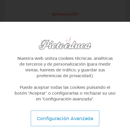
@Joaquin2204
Nuestra web utiliza cookies técnicas, analíticas
de terceros y de personalización (para medir
visitas, fuentes de tráfico, y guardar sus
preferencias de privacidad).
Puede aceptar todas las cookies pulsando el
botón “Aceptar” o configurarlas o rechazar su uso
en “configuración avanzada”.
1º Primaria (6-7 años)
Inglés: people, family & job
Configuración Avanzada