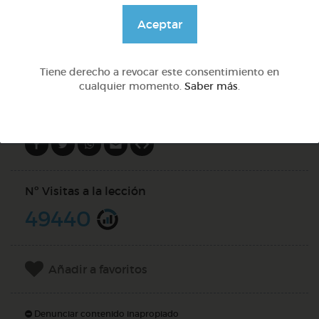
@GrupoAdapta
Aceptar
DOCS (4)
Tiene derecho a revocar este consentimiento en
cualquier momento.
Saber más
.
Compartir en
Nº Visitas a la lección
49440
Añadir a favoritos
Denunciar contenido inapropiado