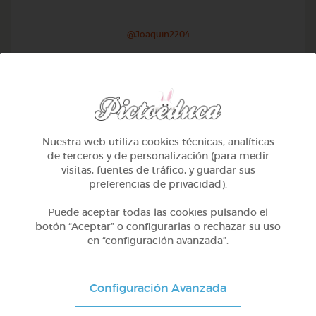
@Joaquin2204
Nuestra web utiliza cookies técnicas, analíticas
de terceros y de personalización (para medir
visitas, fuentes de tráfico, y guardar sus
preferencias de privacidad).
Puede aceptar todas las cookies pulsando el
botón “Aceptar” o configurarlas o rechazar su uso
en “configuración avanzada”.
1º Primaria (6-7 años)
Inglés: people, family & job
Configuración Avanzada