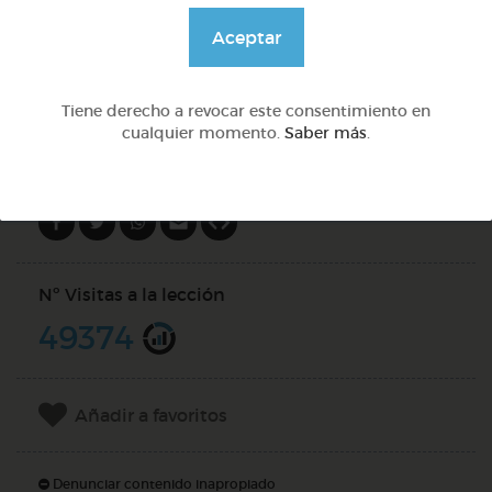
@GrupoAdapta
Aceptar
DOCS (4)
Tiene derecho a revocar este consentimiento en
cualquier momento.
Saber más
.
Compartir en
Nº Visitas a la lección
49374
Añadir a favoritos
Denunciar contenido inapropiado