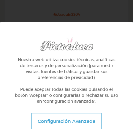
@Joaquin2204
Nuestra web utiliza cookies técnicas, analíticas
de terceros y de personalización (para medir
visitas, fuentes de tráfico, y guardar sus
preferencias de privacidad).
Puede aceptar todas las cookies pulsando el
botón “Aceptar” o configurarlas o rechazar su uso
en “configuración avanzada”.
1º Primaria (6-7 años)
Inglés: people, family & job
Configuración Avanzada