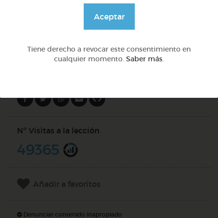
@GrupoAdapta
Aceptar
DOCS (4)
Tiene derecho a revocar este consentimiento en
cualquier momento.
Saber más
.
Compartir en
Nº Visitas a la lección
49365
Añadir a favoritos
Denunciar contenido inapropiado