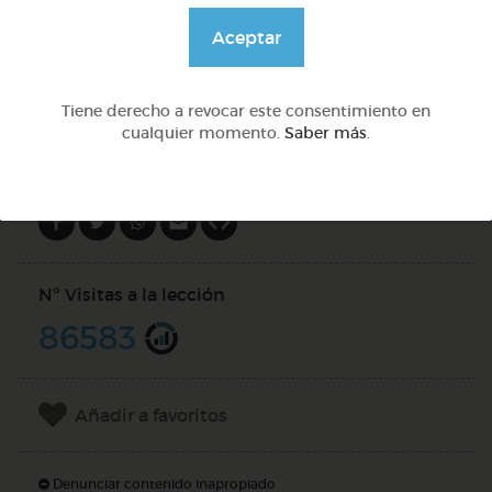
@Webparaelespanol
Aceptar
DOCS (2)
Tiene derecho a revocar este consentimiento en
cualquier momento.
Saber más
.
Compartir en
Nº Visitas a la lección
86583
Añadir a favoritos
Denunciar contenido inapropiado