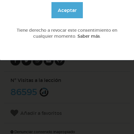
@Webparaelespanol
Aceptar
DOCS (2)
Tiene derecho a revocar este consentimiento en
cualquier momento.
Saber más
.
Compartir en
Nº Visitas a la lección
86595
Añadir a favoritos
Denunciar contenido inapropiado