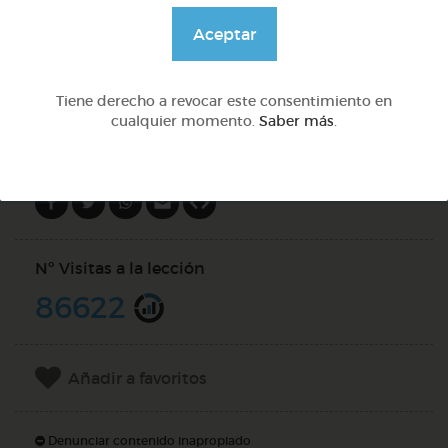
@Webparaelespanol
Aceptar
DOCS (2)
Tiene derecho a revocar este consentimiento en
cualquier momento.
Saber más
.
Compartir en
Nº Visitas a la lección
86622
Añadir a favoritos
Denunciar contenido inapropiado