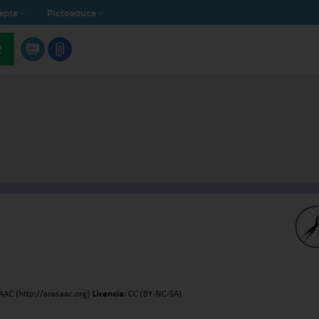
apta
Pictoeduca
R