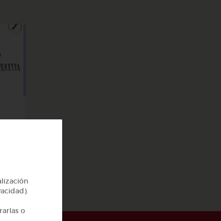
a
alización
vacidad).
rarlas o