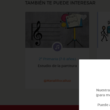
TAMBIÉN TE PUEDE INTERESAR
2º Primaria (7-8 años)
Estudio de la partitura
@MariaRRocaRuiz
Nuestra 
(para me
Puede a