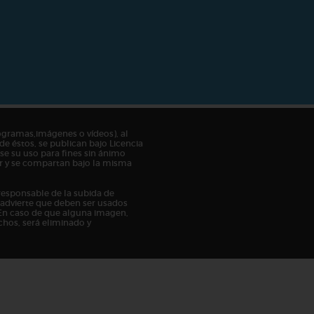
ogramas,imágenes o vídeos), al
de éstos, se publican bajo Licencia
e su uso para fines sin ánimo
tor y se compartan bajo la misma
responsable de la subida de
n advierte que deben ser usados
En caso de que alguna imagen,
chos, será eliminado y