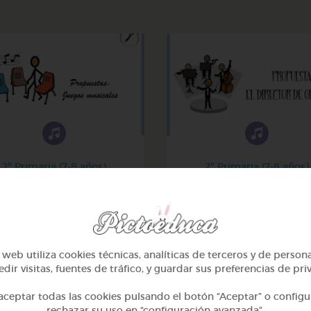
2º Primaria (7-8 años)
2º Primaria (7-8 años)
Juegos musicales
El director de orquest
@GrupoAdapta
@GrupoAdapta
web utiliza cookies técnicas, analíticas de terceros y de person
dir visitas, fuentes de tráfico, y guardar sus preferencias de pri
ceptar todas las cookies pulsando el botón “Aceptar” o configu
rechazar su uso en “configuración avanzada”.