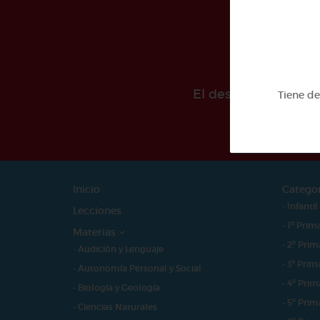
El desarollo de est
Tiene d
Inicio
Catego
- Infantil
Lecciones
- 1º Prim
Materias
- 2º Prim
- Audición y Lenguaje
- 3º Prim
- Autonomía Personal y Social
- 4º Prim
- Biología y Geología
- 5º Prim
- Ciencias Naturales