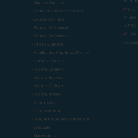
- 6º Prim
- Ciencias Sociales
- 1º ESO
- Conocimiento del Entorno
- 2º ESO
- Educación Física
- 3º ESO
- Educación Musical
- 4º ESO
- Educación Plástica
- Avanza
- Física y Química
- Habilidades Cognitivas Básicas
- Historias Sociales
- Idioma: Catalán
- Idioma: Euskera
- Idioma: Gallego
- Idioma: Inglés
- Informática
- Lectoescritura
- Lengua Castellana y Literatura
- Lenguaje
- Matemáticas