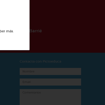
 la Fundación Barrié
ber más
.
Contacta con Pictoeduca