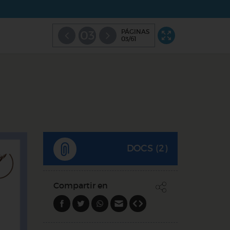
PÁGINAS
03
03/61
DOCS (2)
Compartir en