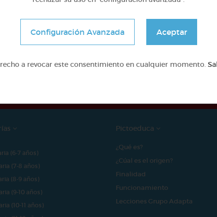
Configuración Avanzada
Aceptar
e proyecto ha sido posible gracias al mecenazgo de
erecho a revocar este consentimiento en cualquier momento.
Sa
rías
Pictoeduca
¿Qué es?
aria (6-7 años)
¿Cúal es el origen?
aria (7-8 años)
Finalidad
aria (8-9 años)
Funcionamiento
aria (9-10 años)
Lecciones Grupo Adapta
aria (10-11 años)