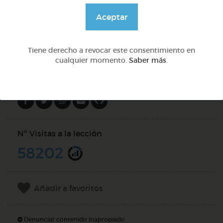
@GrupoAdapta
Aceptar
DOCS (2)
Tiene derecho a revocar este consentimiento en
cualquier momento.
Saber más
.
Compartir en
Nº Visitas a la lección
58202
Añadir a favoritos
Denunciar contenido inapropiado