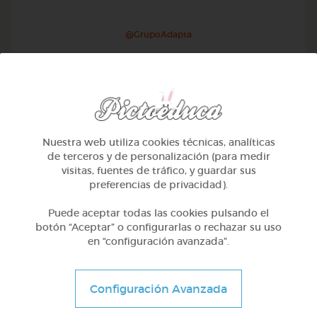
@GrupoAdapta
Nuestra web utiliza cookies técnicas, analíticas
de terceros y de personalización (para medir
visitas, fuentes de tráfico, y guardar sus
preferencias de privacidad).
Puede aceptar todas las cookies pulsando el
botón “Aceptar” o configurarlas o rechazar su uso
en “configuración avanzada”.
2º Primaria (7-8 años)
El director de orquesta
Configuración Avanzada