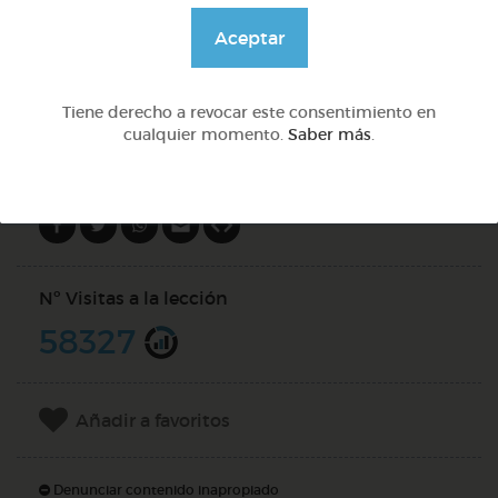
@GrupoAdapta
Aceptar
DOCS (2)
Tiene derecho a revocar este consentimiento en
cualquier momento.
Saber más
.
Compartir en
Nº Visitas a la lección
58327
Añadir a favoritos
Denunciar contenido inapropiado