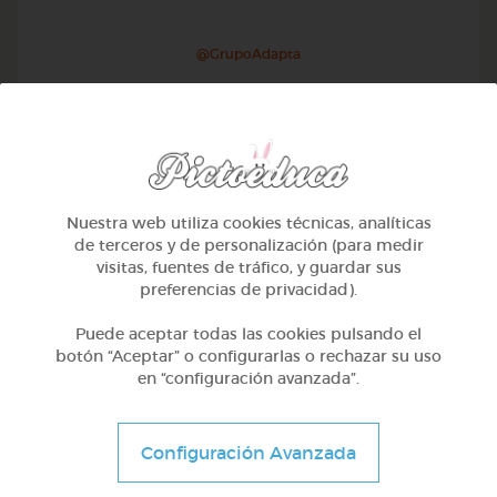
@GrupoAdapta
Nuestra web utiliza cookies técnicas, analíticas
de terceros y de personalización (para medir
visitas, fuentes de tráfico, y guardar sus
preferencias de privacidad).
Puede aceptar todas las cookies pulsando el
botón “Aceptar” o configurarlas o rechazar su uso
en “configuración avanzada”.
2º Primaria (7-8 años)
El director de orquesta
Configuración Avanzada