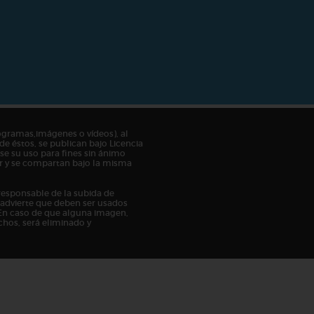
ogramas,imágenes o vídeos), al
de éstos, se publican bajo Licencia
e su uso para fines sin ánimo
tor y se compartan bajo la misma
responsable de la subida de
n advierte que deben ser usados
En caso de que alguna imagen,
chos, será eliminado y