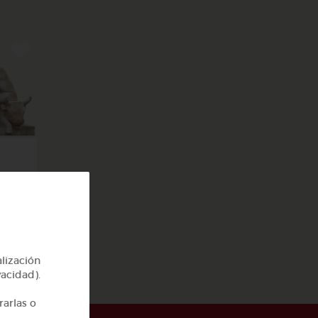
y 2
alización
vacidad).
rarlas o