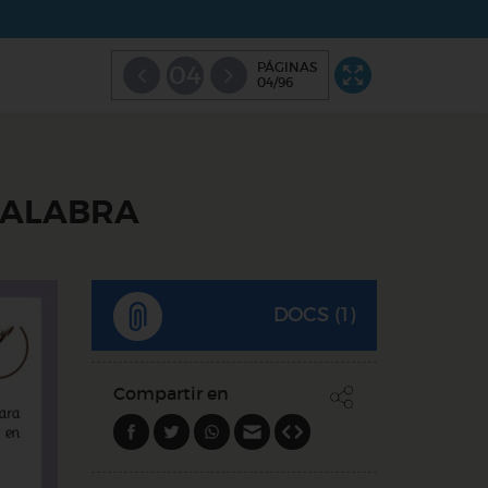
PÁGINAS
04
04/96
 PALABRA
DOCS (1)
Compartir en