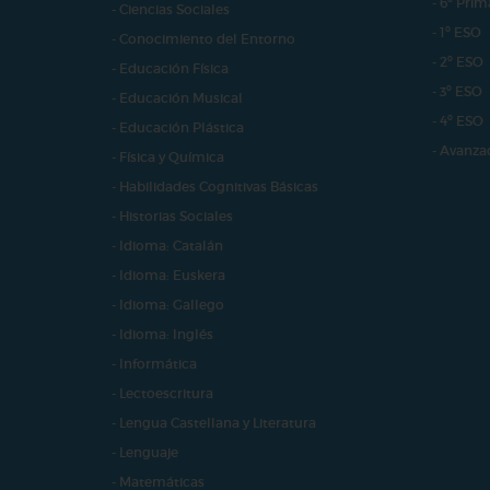
- 6º Prim
- Ciencias Sociales
- 1º ESO
- Conocimiento del Entorno
- 2º ESO
- Educación Física
- 3º ESO
- Educación Musical
- 4º ESO
- Educación Plástica
- Avanza
- Física y Química
- Habilidades Cognitivas Básicas
- Historias Sociales
- Idioma: Catalán
- Idioma: Euskera
- Idioma: Gallego
- Idioma: Inglés
- Informática
- Lectoescritura
- Lengua Castellana y Literatura
- Lenguaje
- Matemáticas