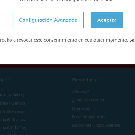
Configuración Avanzada
Aceptar
e proyecto ha sido posible gracias al mecenazgo de
erecho a revocar este consentimiento en cualquier momento.
Sa
rías
Pictoeduca
¿Qué es?
aria (6-7 años)
¿Cúal es el origen?
aria (7-8 años)
Finalidad
aria (8-9 años)
Funcionamiento
aria (9-10 años)
Lecciones Grupo Adapta
aria (10-11 años)