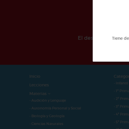
El desarollo de est
Tiene d
Inicio
Catego
- Infantil
Lecciones
- 1º Prim
Materias
- 2º Prim
- Audición y Lenguaje
- 3º Prim
- Autonomía Personal y Social
- 4º Prim
- Biología y Geología
- 5º Prim
- Ciencias Naturales