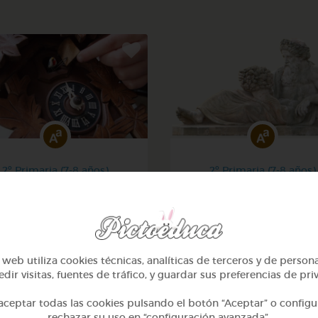
2º Primaria (7-8 años)
2º Primaria (7-8 años)
eros hasta 100 y calcular
Lo más sano en la cocina 
la hora
fábulas de esopo
@Webparaelespanol
@Webparaelespanol
web utiliza cookies técnicas, analíticas de terceros y de person
dir visitas, fuentes de tráfico, y guardar sus preferencias de pri
ceptar todas las cookies pulsando el botón “Aceptar” o configu
rechazar su uso en “configuración avanzada”.