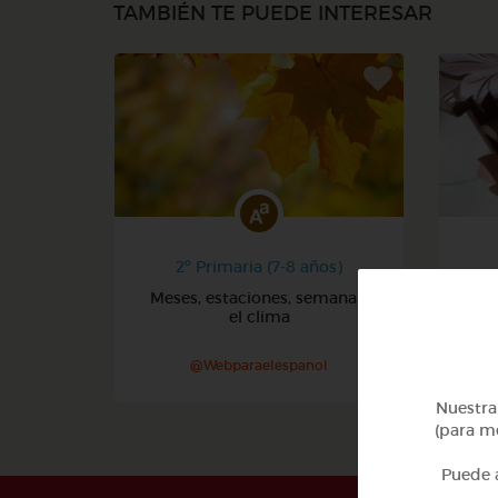
TAMBIÉN TE PUEDE INTERESAR
2º Primaria (7-8 años)
Meses, estaciones, semana y
Núm
el clima
@Webparaelespanol
Nuestra 
(para me
Puede a