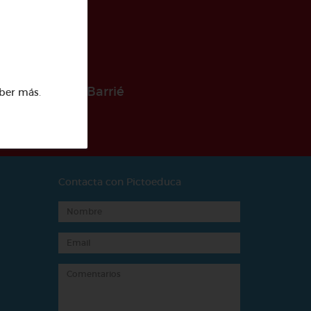
 la Fundación Barrié
ber más
.
Contacta con Pictoeduca