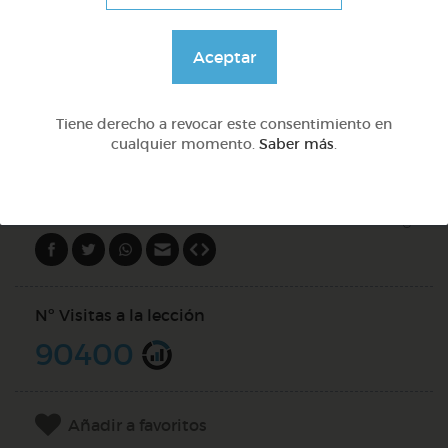
Lo más sano en la cocina y 2 fábulas de esopo
Aceptar
@Webparaelespanol
Tiene derecho a revocar este consentimiento en
cualquier momento.
Saber más
.
DOCS (1)
Compartir en
Nº Visitas a la lección
90400
Añadir a favoritos