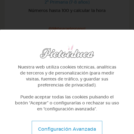
2º Primaria (7-8 años)
Números hasta 100 y calcular la hora
@Webparaelespanol
Nuestra web utiliza cookies técnicas, analíticas
de terceros y de personalización (para medir
visitas, fuentes de tráfico, y guardar sus
preferencias de privacidad).
Puede aceptar todas las cookies pulsando el
botón “Aceptar” o configurarlas o rechazar su uso
en “configuración avanzada”.
2º Primaria (7-8 años)
Configuración Avanzada